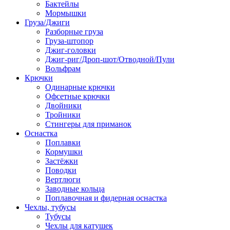
Бактейлы
Мормышки
Груза/Джиги
Разборные груза
Груза-штопор
Джиг-головки
Джиг-риг/Дроп-шот/Отводной/Пули
Вольфрам
Крючки
Одинарные крючки
Офсетные крючки
Двойники
Тройники
Стингеры для приманок
Оснастка
Поплавки
Кормушки
Застёжки
Поводки
Вертлюги
Заводные кольца
Поплавочная и фидерная оснастка
Чехлы, тубусы
Тубусы
Чехлы для катушек