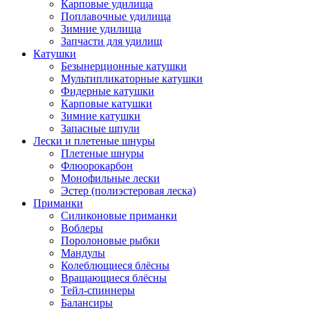
Карповые удилища
Поплавочные удилища
Зимние удилища
Запчасти для удилищ
Катушки
Безынерционные катушки
Мультипликаторные катушки
Фидерные катушки
Карповые катушки
Зимние катушки
Запасные шпули
Лески и плетеные шнуры
Плетеные шнуры
Флюорокарбон
Монофильные лески
Эстер (полиэстеровая леска)
Приманки
Силиконовые приманки
Воблеры
Поролоновые рыбки
Мандулы
Колеблющиеся блёсны
Вращающиеся блёсны
Тейл-спиннеры
Балансиры