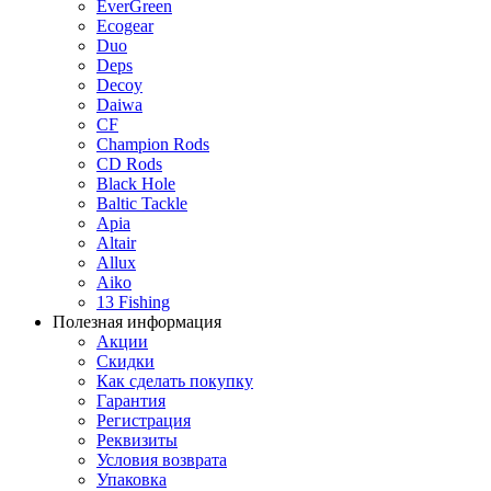
EverGreen
Ecogear
Duo
Deps
Decoy
Daiwa
CF
Champion Rods
CD Rods
Black Hole
Baltic Tackle
Apia
Altair
Allux
Aiko
13 Fishing
Полезная информация
Акции
Скидки
Как сделать покупку
Гарантия
Регистрация
Реквизиты
Условия возврата
Упаковка