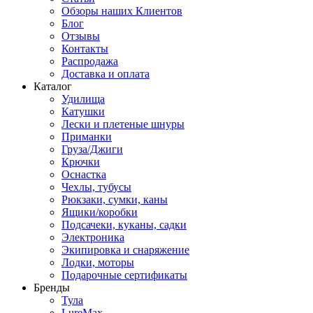
Обзоры наших Клиентов
Блог
Отзывы
Контакты
Распродажа
Доставка и оплата
Каталог
Удилища
Катушки
Лески и плетеные шнуры
Приманки
Груза/Джиги
Крючки
Оснастка
Чехлы, тубусы
Рюкзаки, сумки, каны
Ящики/коробки
Подсачеки, куканы, садки
Электроника
Экипировка и снаряжение
Лодки, моторы
Подарочные сертификаты
Бренды
Тула
LureMax