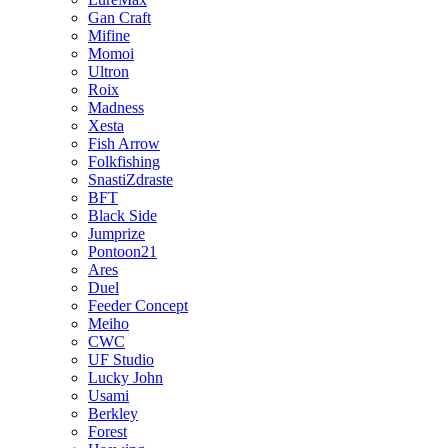
Gan Craft
Mifine
Momoi
Ultron
Roix
Madness
Xesta
Fish Arrow
Folkfishing
SnastiZdraste
BFT
Black Side
Jumprize
Pontoon21
Ares
Duel
Feeder Concept
Meiho
CWC
UF Studio
Lucky John
Usami
Berkley
Forest