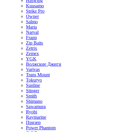
Haswing
Kuusamo
Strike Pro
Owner
Salmo
Maria
Narval
Frapp
Zip Baits
Zetrix
Zemex
YGK
Волжские Джиги
Varivas
Trans Mount
Tokuryo
Sunline
Stinger
Smith
Shimano
Sawamura
Ryobi
Raymarine
Призер
Power Phantom