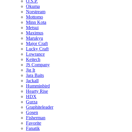
O.S.P.
Okuma
Norstream
Mottomo
Minn Kota
Metsui
Maximus
Marukyu
Major Craft
Lucky Craft
Lowrance
Keitech
JS Company
Jig It
Jara Baits
Jackall
Humminbird
Hearty Rise
HDX
Gurza
Graphiteleader
Gosen
Fisherman
Favorite
Fanatik