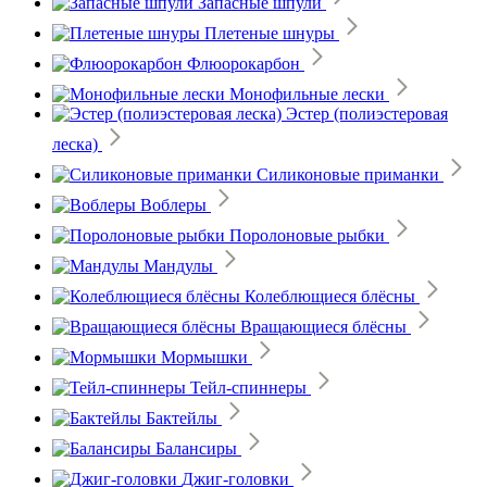
Запасные шпули
Плетеные шнуры
Флюорокарбон
Монофильные лески
Эстер (полиэстеровая
леска)
Силиконовые приманки
Воблеры
Поролоновые рыбки
Мандулы
Колеблющиеся блёсны
Вращающиеся блёсны
Мормышки
Тейл-спиннеры
Бактейлы
Балансиры
Джиг-головки