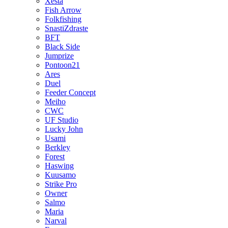
Xesta
Fish Arrow
Folkfishing
SnastiZdraste
BFT
Black Side
Jumprize
Pontoon21
Ares
Duel
Feeder Concept
Meiho
CWC
UF Studio
Lucky John
Usami
Berkley
Forest
Haswing
Kuusamo
Strike Pro
Owner
Salmo
Maria
Narval