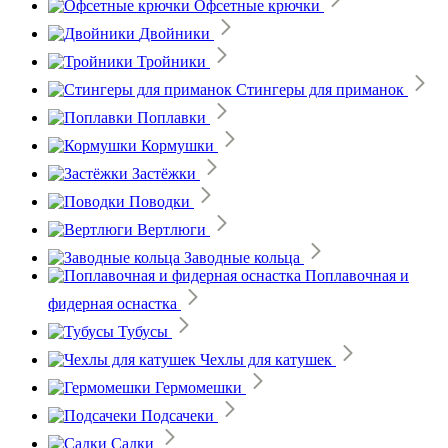
Офсетные крючки
Двойники
Тройники
Стингеры для приманок
Поплавки
Кормушки
Застёжки
Поводки
Вертлюги
Заводные кольца
Поплавочная и
фидерная оснастка
Тубусы
Чехлы для катушек
Гермомешки
Подсачеки
Садки