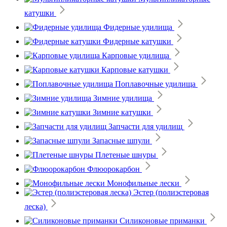
катушки
Фидерные удилища
Фидерные катушки
Карповые удилища
Карповые катушки
Поплавочные удилища
Зимние удилища
Зимние катушки
Запчасти для удилищ
Запасные шпули
Плетеные шнуры
Флюорокарбон
Монофильные лески
Эстер (полиэстеровая
леска)
Силиконовые приманки