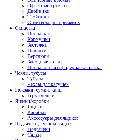
Офсетные крючки
Двойники
Тройники
Стингеры для приманок
Оснастка
Поплавки
Кормушки
Застёжки
Поводки
Вертлюги
Заводные кольца
Поплавочная и фидерная оснастка
Чехлы, тубусы
Тубусы
Чехлы для катушек
Рюкзаки, сумки, каны
Гермомешки
Ящики/коробки
Ящики
Коробки
Аксессуары для ящиков
Подсачеки, куканы, садки
Подсачеки
Садки