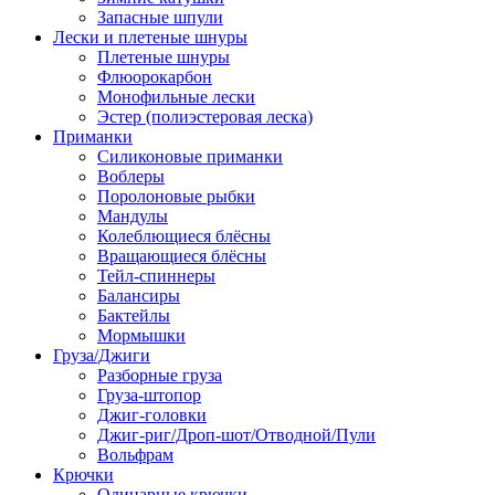
Запасные шпули
Лески и плетеные шнуры
Плетеные шнуры
Флюорокарбон
Монофильные лески
Эстер (полиэстеровая леска)
Приманки
Силиконовые приманки
Воблеры
Поролоновые рыбки
Мандулы
Колеблющиеся блёсны
Вращающиеся блёсны
Тейл-спиннеры
Балансиры
Бактейлы
Мормышки
Груза/Джиги
Разборные груза
Груза-штопор
Джиг-головки
Джиг-риг/Дроп-шот/Отводной/Пули
Вольфрам
Крючки
Одинарные крючки