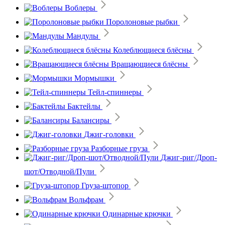
Воблеры
Поролоновые рыбки
Мандулы
Колеблющиеся блёсны
Вращающиеся блёсны
Мормышки
Тейл-спиннеры
Бактейлы
Балансиры
Джиг-головки
Разборные груза
Джиг-риг/Дроп-
шот/Отводной/Пули
Груза-штопор
Вольфрам
Одинарные крючки