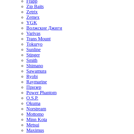
Frapp
Zip Baits
Zetrix
Zemex
YGK
Волжские Джиги
Varivas
Trans Mount
Tokuryo
Sunline
Stinger
Smith
Shimano
Sawamura
Ryobi
Raymarine
Призер
Power Phantom
O.S.P.
Okuma
Norstream
Mottomo
Minn Kota
Metsui
Maximus