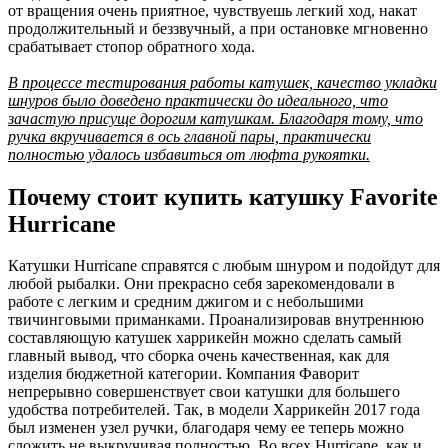
от вращения очень приятное, чувствуешь легкий ход, накат
продолжительный и беззвучный, а при остановке мгновенно
срабатывает стопор обратного хода.
В процессе тестирования работы катушек, качество укладки
шнуров было доведено практически до идеального, что
зачастую присуще дорогим катушкам. Благодаря тому, что
ручка вкручивается в ось главной пары, практически
полностью удалось избавиться от люфта рукоятки.
Почему стоит купить катушку Favorite
Hurricane
Катушки Hurricane справятся с любым шнуром и подойдут для
любой рыбалки. Они прекрасно себя зарекомендовали в
работе с легким и средним джигом и с небольшими
твичинговыми приманками. Проанализировав внутреннюю
составляющую катушек харрикейн можно сделать самый
главный вывод, что сборка очень качественная, как для
изделия бюджетной категории. Компания Фаворит
непрерывно совершенствует свои катушки для большего
удобства потребителей. Так, в модели Харрикейн 2017 года
был изменен узел ручки, благодаря чему ее теперь можно
сложить не выкручивая полностью. Во всех Hurricane, как и