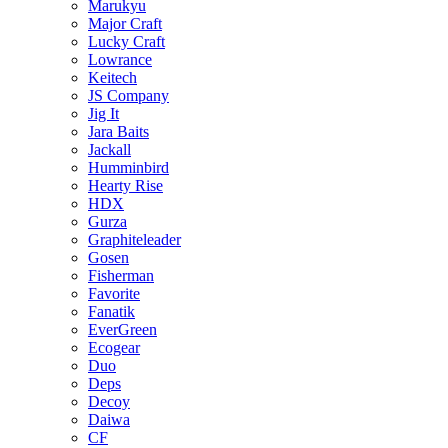
Marukyu
Major Craft
Lucky Craft
Lowrance
Keitech
JS Company
Jig It
Jara Baits
Jackall
Humminbird
Hearty Rise
HDX
Gurza
Graphiteleader
Gosen
Fisherman
Favorite
Fanatik
EverGreen
Ecogear
Duo
Deps
Decoy
Daiwa
CF