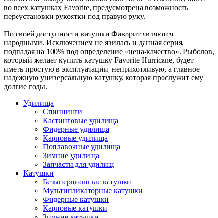
во всех катушках Favorite, предусмотрена возможность
переустановки рукоятки под правую руку.
По своей доступности катушки Фаворит являются
народными. Исключением не явилась и данная серия,
подпадая на 100% под определение «цена-качество». Рыболов,
который желает купить катушку Favorite Hurricane, будет
иметь простую в эксплуатации, неприхотливую, а главное
надежную универсальную катушку, которая прослужит ему
долгие годы.
Удилища
Спиннинги
Кастинговые удилища
Фидерные удилища
Карповые удилища
Поплавочные удилища
Зимние удилища
Запчасти для удилищ
Катушки
Безынерционные катушки
Мультипликаторные катушки
Фидерные катушки
Карповые катушки
Зимние катушки