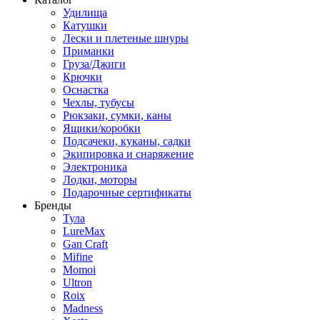
Удилища
Катушки
Лески и плетеные шнуры
Приманки
Груза/Джиги
Крючки
Оснастка
Чехлы, тубусы
Рюкзаки, сумки, каны
Ящики/коробки
Подсачеки, куканы, садки
Экипировка и снаряжение
Электроника
Лодки, моторы
Подарочные сертификаты
Бренды
Тула
LureMax
Gan Craft
Mifine
Momoi
Ultron
Roix
Madness