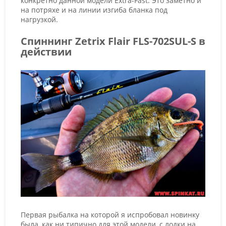
конкретно данной модели Extra-Fast. Это заметно и
на потряхе и на линии изгиба бланка под
нагрузкой.
Спиннинг Zetrix Flair FLS-702SUL-S в
действии
Первая рыбалка на которой я испробовал новинку
была, как ни типично для этой модели, с лодки на