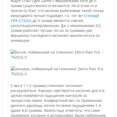
Major Craft Light Game с вершинками solid до 5
грамм существенно отличаются. Но в этом то и
прелесть Flair, что многим рыболовам такой типаж
микроджига лучше подойдет, т.к. тот же
Crostage
CRX-S732UL
до 5 грамм является совсем
узкоспециализированным. Да, с мормышками 0,6
грамм работает лучше, но на 3х граммах уже
вершинка последнего начинает выключаться из
анимации.
С веса 1-1,2 грамма спиннинг начинает
раскрываться. Хорошо чувствуется касание дна и в
целом появляется ощущение контроля за
процессом ловли. Комфортный вес по приманкам
данного удилища лично по моим ощущениям 1-4
(даже 4,5) грамма. Важно еще отметить, что сами
приманки, которые я использовал, были небольшие