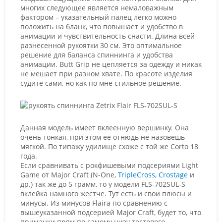
многих следующее является немаловажным
фактором – указательный палец легко можно
положить на бланк, что повышает и удобство в
анимации и чувствительность снасти. Длина всей
разнесенной рукоятки 30 см. Это оптимальное
решение для баланса спиннинга и удобства
анимации. Butt Grip не цепляется за одежду и никак
не мешает при разном хвате. По красоте изделия
судите сами, но как по мне стильное решение.
Данная модель имеет вклеенную вершинку. Она
очень тонкая, при этом ее отнюдь не назовешь
мягкой. По типажу удилище схоже с той же Corto 18
года.
Если сравнивать с рокфишевыми подсериями Light
Game от Major Craft (N-One,
TripleCross
,
Crostage
и
др.) так же до 5 грамм, то у модели FLS-702SUL-S
вклейка намного жестче. Тут есть и свои плюсы и
минусы. Из минусов Flairа по сравнению с
вышеуказанной подсерией Major Craft, будет то, что
приманки прям по самому низу тестового