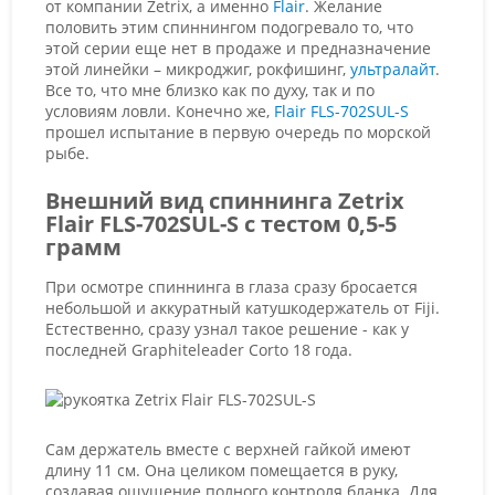
от компании Zetrix, а именно
Flair
. Желание
половить этим спиннингом подогревало то, что
этой серии еще нет в продаже и предназначение
этой линейки – микроджиг, рокфишинг,
ультралайт
.
Все то, что мне близко как по духу, так и по
условиям ловли. Конечно же,
Flair FLS-702SUL-S
прошел испытание в первую очередь по морской
рыбе.
Внешний вид спиннинга Zetrix
Flair FLS-702SUL-S с тестом 0,5-5
грамм
При осмотре спиннинга в глаза сразу бросается
небольшой и аккуратный катушкодержатель от Fiji.
Естественно, сразу узнал такое решение - как у
последней Graphiteleader Corto 18 года.
Сам держатель вместе с верхней гайкой имеют
длину 11 см. Она целиком помещается в руку,
создавая ощущение полного контроля бланка. Для