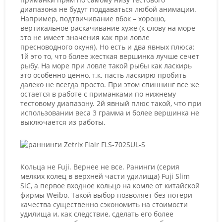
диапазона не будут поддаваться любой анимации.
Например, подтвичивание вбок – хорошо,
вертикальное раскачивание хуже (к слову на море
это не имеет значения как при ловле
пресноводного окуня). Но есть и два явных плюса:
1й это то, что более жесткая вершинка лучше сечет
рыбу. На море при ловле такой рыбы как ласкирь
это особенно ценно, т.к. пасть ласкирю пробить
далеко не всегда просто. При этом спиннинг все же
остается в работе с приманками по нижнему
тестовому диапазону. 2й явный плюс такой, что при
использовании веса 3 грамма и более вершинка не
выключается из работы.
Кольца не Fuji. Вернее не все. Ранинги (серия
мелких колец в верхней части удилища) Fuji Slim
SiC, а первое входное кольцо на комле от китайской
фирмы Weibo. Такой выбор позволяет без потери
качества существенно сэкономить на стоимости
удилища и, как следствие, сделать его более