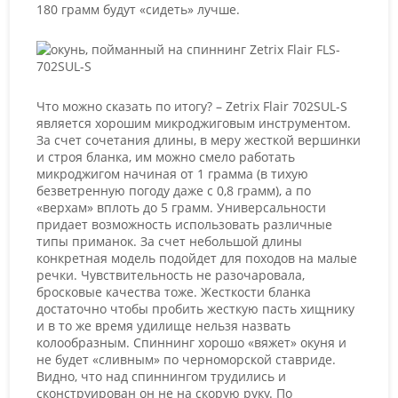
180 грамм будут «сидеть» лучше.
Что можно сказать по итогу? – Zetrix Flair 702SUL-S
является хорошим микроджиговым инструментом.
За счет сочетания длины, в меру жесткой вершинки
и строя бланка, им можно смело работать
микроджигом начиная от 1 грамма (в тихую
безветренную погоду даже с 0,8 грамм), а по
«верхам» вплоть до 5 грамм. Универсальности
придает возможность использовать различные
типы приманок. За счет небольшой длины
конкретная модель подойдет для походов на малые
речки. Чувствительность не разочаровала,
бросковые качества тоже. Жесткости бланка
достаточно чтобы пробить жесткую пасть хищнику
и в то же время удилище нельзя назвать
колообразным. Спиннинг хорошо «вяжет» окуня и
не будет «сливным» по черноморской ставриде.
Видно, что над спиннингом трудились и
сконструирован он не на скорую руку. По