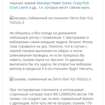
нарезки червей
Marukyu Power Isome
,
Crazy Fish
Cruel Leech
и др., т.е. которые весят совсем мало.
Не обошлось и без похода на домашнюю
небольшую речку с голавликом. С вертушками и
воблерками самая младшая модель Зетрикс Флэир
тоже справился на ура. Понятно, что в случае с
ловлей голавля выполняется заброс и после
равномерная проводка, но если пришлось бы
ловить, скажем окуня на твичинг, то удилище
выполнило бы эту задачу. Не упористые воблерки
минноу в пределах 3-4 см спиннинг будет твичить.
При тестировании спиннинга, я использовал
старенькую катушку Soare BB C2000SSPG весом 190
грамм, что создает, как по мне, нормальный баланс
с удилищем. Хотя чуть легче катушки, скажем, 170-