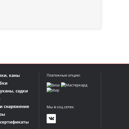
мки, каны
Платежные опции:
бки
куканы, садки
а
и снаряжение
Мы в соц сетях:
ры
 сертификаты