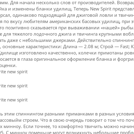
мм. Для начала несколько слов от производителей. Возвр
ка и изменены бланки удилищ. Теперь New Spirit предста
сал, одинаково подходящий для джиговой ловли и твичинга
я по вкусу любителям американских басовых удилищ, при эт
что позитивно сказывается при вываживании «нашей» рыбы.
 для тяжелого лодочного джига и твичинга крупными вобл
ать даже с небольшими джерками. Действительно спиннинг о
, основные характеристики: Длина — 2.08 м; Строй — Fast; К
Удилище изготовлено качественно, колечки примотаны ровн
росается в глаза оригинальное оформление бланка и форгри
оценки.
ь этим спиннингом разными приманками в разных условиях.
ссовыйм строем. Что в свою очередь говорит о том что по
 минноу. Если точнее, то комфортно твичить можно начиная
 95. С минноу поменьше могут возникнуть небольшие пробле