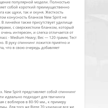
ащение популярной модели. Полностью
вляет собой короткий преимущественно
 как щуки, так и окуня. Жесткость
ом конусность бланков New Spirit не
 В линейке также присутствует удилище
ерами, с сверхжестким бланком, который
чень интересен, и слегка отличается от
ласс - Medium Heavy; Вес — 120 грамм; Тест
о. В руку спиннинг ложится приятно и
па, что в свою очередь добавляет
 New Spirit представляет собой спиннинг
чти идеально подходит для твичинга
 с воблеров в 80-90 мм., к примеру
мы. Для того же Rigge 70 удилище все же