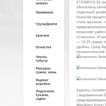
6102MH10-32 гра
шнуры
обновлена линей
лодочный универ
Приманки
бланков придетс
столь высокая, 
Груза/Джиги
предназначенное
позволяет работ
Крючки
остальных. И так
— 10-35 грамм. 
удобно. Сразу б
Оснастка
положительной 
Чехлы,
тубусы
Рюкзаки,
сумки, каны
Ящики/
коробки
Удалось половит
Подсачеки,
куканы,
с выраженным ба
садки
среднеразмерных
Megabass Vision