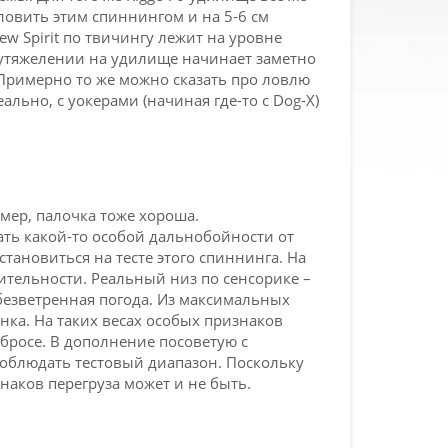
ловить этим спиннингом и на 5-6 см
 Spirit по твичингу лежит на уровне
м утяжелении на удилище начинает заметно
. Примерно то же можно сказать про ловлю
льно, с уокерами (начиная где-то с Dog-X)
имер, палочка тоже хороша.
ать какой-то особой дальнобойности от
становиться на тесте этого спиннинга. На
твительности. Реальный низ по сенсорике –
 безветренная погода. Из максимальных
нка. На таких весах особых признаков
абросе. В дополнение посоветую с
 соблюдать тестовый диапазон. Поскольку
аков перегруза может и не быть.