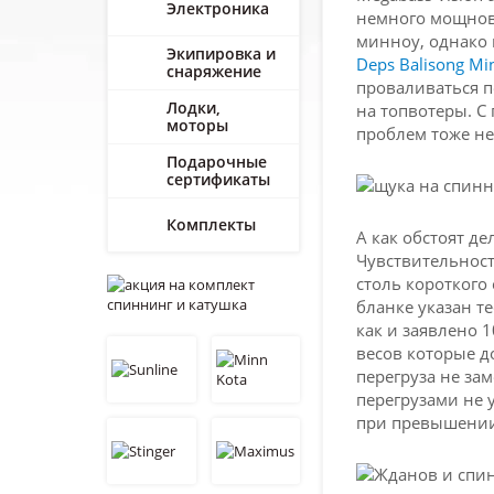
Электроника
немного мощнова
минноу, однако 
Экипировка и
Deps Balisong M
снаряжение
проваливаться п
Лодки,
на топвотеры. С
моторы
проблем тоже не
Подарочные
сертификаты
Комплекты
А как обстоят де
Чувствительност
столь короткого 
бланке указан те
как и заявлено 
весов которые д
перегруза не за
перегрузами не 
при превышении 