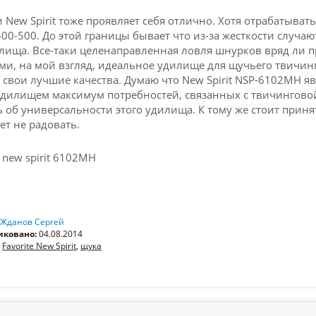
New Spirit тоже проявляет себя отлично. Хотя отрабатыва
00-500. До этой границы бывает что из-за жесткости случают
лища. Все-таки целенаправленная ловля шнурков вряд ли 
ми, на мой взгляд, идеальное удилище для щучьего твичинга
т свои лучшие качества. Думаю что New Spirit NSP-6102MH яв
дилищем максимум потребностей, связанных с твичинговой
ь об универсальности этого удилища. К тому же стоит при
ет не радовать.
Жданов Сергей
иковано:
04.08.2014
Favorite New Spirit
,
щука