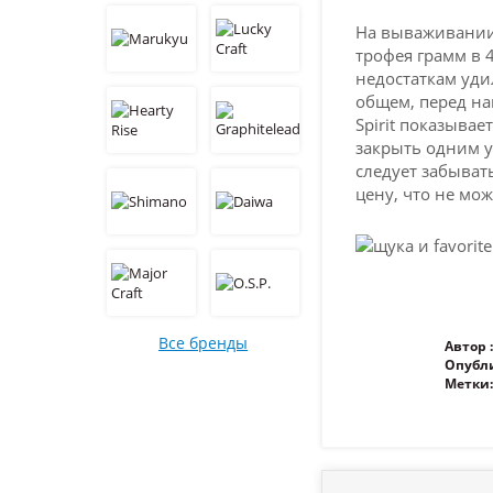
На вываживании 
трофея грамм в 4
недостаткам уди
общем, перед на
Spirit показывае
закрыть одним у
следует забыват
цену, что не мож
Все бренды
Автор :
Опубл
Метки: