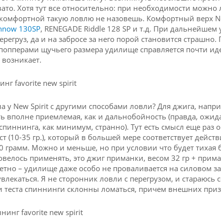
то. Хотя тут все относительно: при необходимости можно 
комфортной такую ловлю не назовешь.​ Комфортный верх New
innow 130SP
, RENEGADE Riddle 128 SP и т.д. При дальнейше
ерегруз, да и на забросе за него порой становится страшно
 попперами щучьего размера удилище справляется почти идеа
 возникает.
ла у New Spirit с другими способами ловли? Для джига, напр
ь вполне приемлемая, как и дальнобойность (правда, ожид
спиннинга, как минимум, странно). Тут есть смысл еще раз о
ст (10-35 гр.), который в большей мере соответствует дейс
10 грамм. Можно и меньше, но при условии что будет тихая
овелось применять, это джиг приманки, весом 32 гр + прима
метно – удилище даже особо не проваливается на силовом з
увлекаться. Я не сторонник ловли с перегрузом, и стараюсь
теста спиннинги склонны ломаться, причем внешних призн