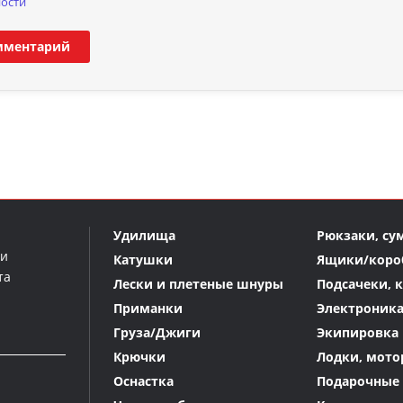
ости
мментарий
Удилища
Рюкзаки, су
ми
Катушки
Ящики/коро
та
Лески и плетеные шнуры
Подсачеки, 
Приманки
Электроник
Груза/Джиги
Экипировка 
Крючки
Лодки, мото
Оснастка
Подарочные