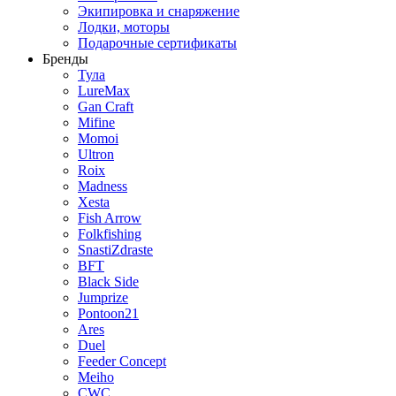
Экипировка и снаряжение
Лодки, моторы
Подарочные сертификаты
Бренды
Тула
LureMax
Gan Craft
Mifine
Momoi
Ultron
Roix
Madness
Xesta
Fish Arrow
Folkfishing
SnastiZdraste
BFT
Black Side
Jumprize
Pontoon21
Ares
Duel
Feeder Concept
Meiho
CWC