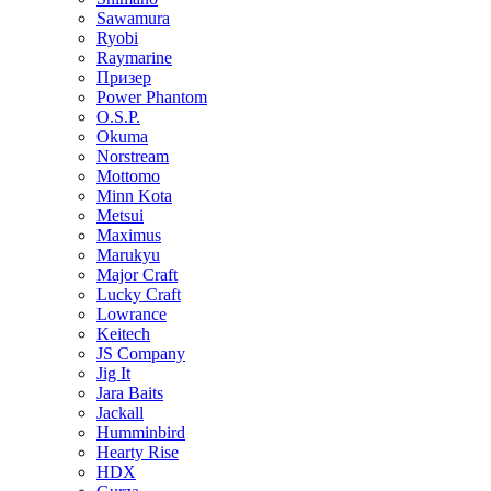
Sawamura
Ryobi
Raymarine
Призер
Power Phantom
O.S.P.
Okuma
Norstream
Mottomo
Minn Kota
Metsui
Maximus
Marukyu
Major Craft
Lucky Craft
Lowrance
Keitech
JS Company
Jig It
Jara Baits
Jackall
Humminbird
Hearty Rise
HDX