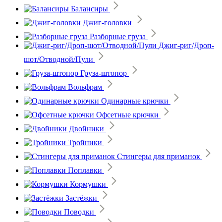
Балансиры
Джиг-головки
Разборные груза
Джиг-риг/Дроп-
шот/Отводной/Пули
Груза-штопор
Вольфрам
Одинарные крючки
Офсетные крючки
Двойники
Тройники
Стингеры для приманок
Поплавки
Кормушки
Застёжки
Поводки