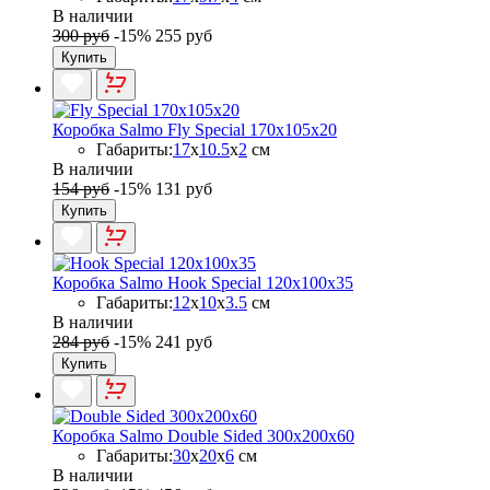
В наличии
300 руб
-15%
255 руб
Купить
Коробка Salmo Fly Special 170x105x20
Габариты:
17
x
10.5
x
2
см
В наличии
154 руб
-15%
131 руб
Купить
Коробка Salmo Hook Special 120x100x35
Габариты:
12
x
10
x
3.5
см
В наличии
284 руб
-15%
241 руб
Купить
Коробка Salmo Double Sided 300x200x60
Габариты:
30
x
20
x
6
см
В наличии