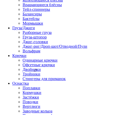
Колеблющиеся блёсны
Вращающиеся блёсны
Тейл-спиннеры
Балансиры
Бактейлы
Мормышки
Груза/Джиги
Разборные груза
Груза-штопор
Джиг-головки
Джиг-риг/Дроп-шот/Отводной/Пули
Вольфрам
Крючки
Одинарные крючки
Офсетные крючки
Двойники
Тройники
Стингеры для приманок
Оснастка
Поплавки
Кормушки
Застёжки
Поводки
Вертлюги
Заводные кольца