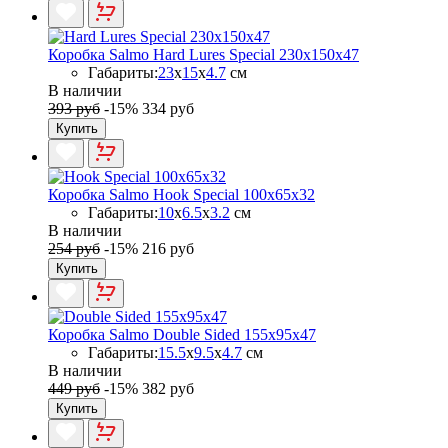
Коробка Salmo Hard Lures Special 230х150х47
Габариты:
23
x
15
x
4.7
см
В наличии
393 руб
-15%
334 руб
Купить
Коробка Salmo Hook Special 100х65х32
Габариты:
10
x
6.5
x
3.2
см
В наличии
254 руб
-15%
216 руб
Купить
Коробка Salmo Double Sided 155x95x47
Габариты:
15.5
x
9.5
x
4.7
см
В наличии
449 руб
-15%
382 руб
Купить