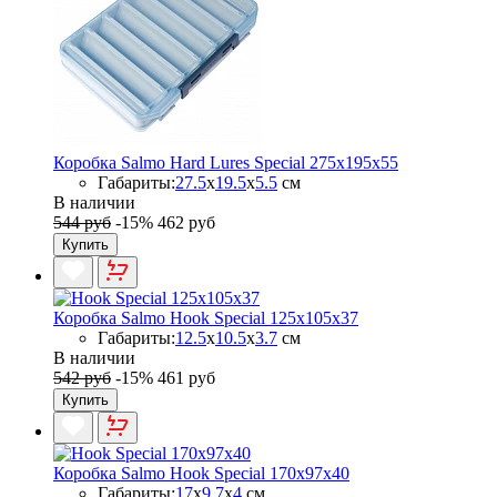
Коробка Salmo Hard Lures Special 275х195х55
Габариты:
27.5
x
19.5
x
5.5
см
В наличии
544 руб
-15%
462 руб
Купить
Коробка Salmo Hook Special 125х105х37
Габариты:
12.5
x
10.5
x
3.7
см
В наличии
542 руб
-15%
461 руб
Купить
Коробка Salmo Hook Special 170x97x40
Габариты:
17
x
9.7
x
4
см