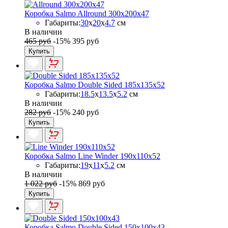
Коробка Salmo Allround 300x200x47
Габариты:
30
x
20
x
4.7
см
В наличии
465 руб
-15%
395 руб
Купить
Коробка Salmo Double Sided 185x135x52
Габариты:
18.5
x
13.5
x
5.2
см
В наличии
282 руб
-15%
240 руб
Купить
Коробка Salmo Line Winder 190х110х52
Габариты:
19
x
11
x
5.2
см
В наличии
1 022 руб
-15%
869 руб
Купить
Коробка Salmo Double Sided 150x100x43