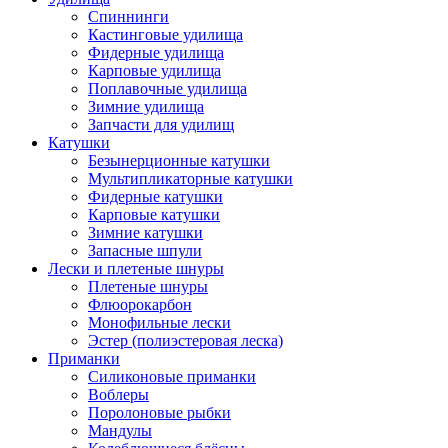
Спиннинги
Кастинговые удилища
Фидерные удилища
Карповые удилища
Поплавочные удилища
Зимние удилища
Запчасти для удилищ
Катушки
Безынерционные катушки
Мультипликаторные катушки
Фидерные катушки
Карповые катушки
Зимние катушки
Запасные шпули
Лески и плетеные шнуры
Плетеные шнуры
Флюорокарбон
Монофильные лески
Эстер (полиэстеровая леска)
Приманки
Силиконовые приманки
Воблеры
Поролоновые рыбки
Мандулы