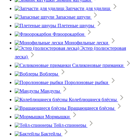
Запчасти для удилищ
Запасные шпули
Плетеные шнуры
Флюорокарбон
Монофильные лески
Эстер (полиэстеровая
леска)
Силиконовые приманки
Воблеры
Поролоновые рыбки
Мандулы
Колеблющиеся блёсны
Вращающиеся блёсны
Мормышки
Тейл-спиннеры
Бактейлы