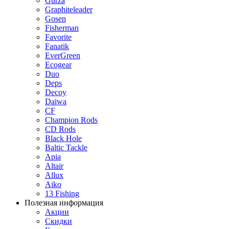
Gurza
Graphiteleader
Gosen
Fisherman
Favorite
Fanatik
EverGreen
Ecogear
Duo
Deps
Decoy
Daiwa
CF
Champion Rods
CD Rods
Black Hole
Baltic Tackle
Apia
Altair
Allux
Aiko
13 Fishing
Полезная информация
Акции
Скидки