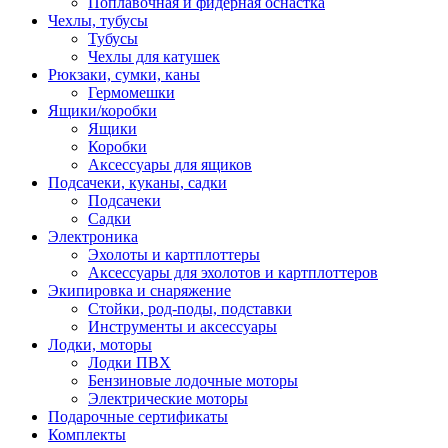
Поплавочная и фидерная оснастка
Чехлы, тубусы
Тубусы
Чехлы для катушек
Рюкзаки, сумки, каны
Гермомешки
Ящики/коробки
Ящики
Коробки
Аксессуары для ящиков
Подсачеки, куканы, садки
Подсачеки
Садки
Электроника
Эхолоты и картплоттеры
Аксессуары для эхолотов и картплоттеров
Экипировка и снаряжение
Стойки, род-поды, подставки
Инструменты и аксессуары
Лодки, моторы
Лодки ПВХ
Бензиновые лодочные моторы
Электрические моторы
Подарочные сертификаты
Комплекты