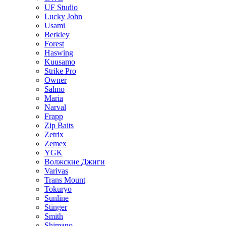
UF Studio
Lucky John
Usami
Berkley
Forest
Haswing
Kuusamo
Strike Pro
Owner
Salmo
Maria
Narval
Frapp
Zip Baits
Zetrix
Zemex
YGK
Волжские Джиги
Varivas
Trans Mount
Tokuryo
Sunline
Stinger
Smith
Shimano