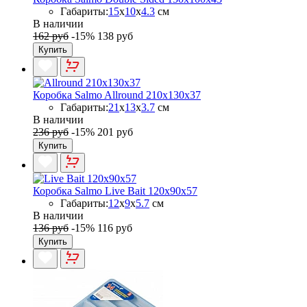
Габариты:
15
x
10
x
4.3
см
В наличии
162 руб
-15%
138 руб
Купить
Коробка Salmo Allround 210x130x37
Габариты:
21
x
13
x
3.7
см
В наличии
236 руб
-15%
201 руб
Купить
Коробка Salmo Live Bait 120х90х57
Габариты:
12
x
9
x
5.7
см
В наличии
136 руб
-15%
116 руб
Купить