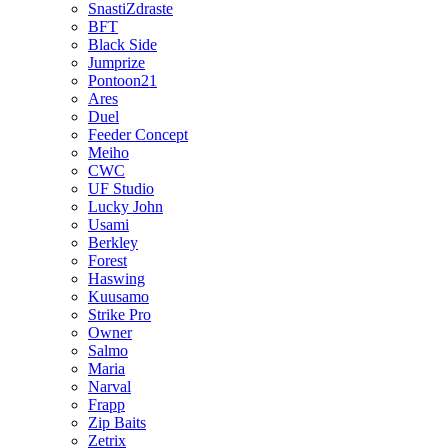
SnastiZdraste
BFT
Black Side
Jumprize
Pontoon21
Ares
Duel
Feeder Concept
Meiho
CWC
UF Studio
Lucky John
Usami
Berkley
Forest
Haswing
Kuusamo
Strike Pro
Owner
Salmo
Maria
Narval
Frapp
Zip Baits
Zetrix