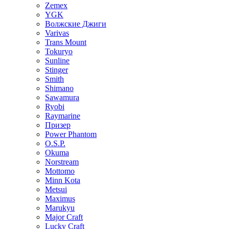
Zemex
YGK
Волжские Джиги
Varivas
Trans Mount
Tokuryo
Sunline
Stinger
Smith
Shimano
Sawamura
Ryobi
Raymarine
Призер
Power Phantom
O.S.P.
Okuma
Norstream
Mottomo
Minn Kota
Metsui
Maximus
Marukyu
Major Craft
Lucky Craft