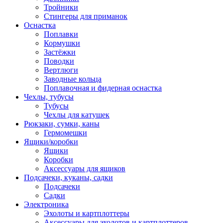
Тройники
Стингеры для приманок
Оснастка
Поплавки
Кормушки
Застёжки
Поводки
Вертлюги
Заводные кольца
Поплавочная и фидерная оснастка
Чехлы, тубусы
Тубусы
Чехлы для катушек
Рюкзаки, сумки, каны
Гермомешки
Ящики/коробки
Ящики
Коробки
Аксессуары для ящиков
Подсачеки, куканы, садки
Подсачеки
Садки
Электроника
Эхолоты и картплоттеры
Аксессуары для эхолотов и картплоттеров