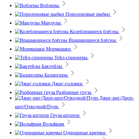
Воблеры
Поролоновые рыбки
Мандулы
Колеблющиеся блёсны
Вращающиеся блёсны
Мормышки
Тейл-спиннеры
Бактейлы
Балансиры
Джиг-головки
Разборные груза
Джиг-риг/Дроп-
шот/Отводной/Пули
Груза-штопор
Вольфрам
Одинарные крючки