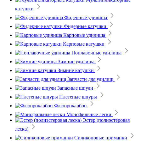
катушки
Фидерные удилища
Фидерные катушки
Карповые удилища
Карповые катушки
Поплавочные удилища
Зимние удилища
Зимние катушки
Запчасти для удилищ
Запасные шпули
Плетеные шнуры
Флюорокарбон
Монофильные лески
Эстер (полиэстеровая
леска)
Силиконовые приманки