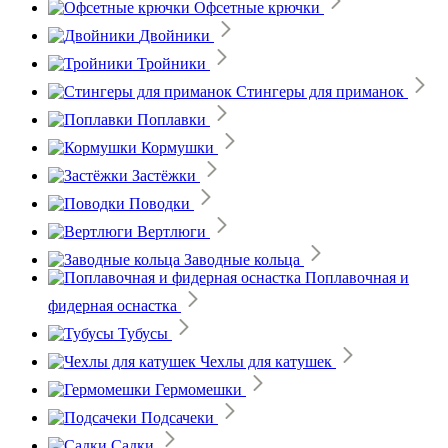
Офсетные крючки
Двойники
Тройники
Стингеры для приманок
Поплавки
Кормушки
Застёжки
Поводки
Вертлюги
Заводные кольца
Поплавочная и
фидерная оснастка
Тубусы
Чехлы для катушек
Гермомешки
Подсачеки
Садки