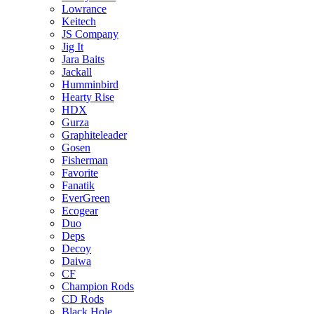
Lowrance
Keitech
JS Company
Jig It
Jara Baits
Jackall
Humminbird
Hearty Rise
HDX
Gurza
Graphiteleader
Gosen
Fisherman
Favorite
Fanatik
EverGreen
Ecogear
Duo
Deps
Decoy
Daiwa
CF
Champion Rods
CD Rods
Black Hole