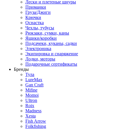
Лески и плетеные шнуры
Приманки
Груза/Джиги
Крючки
Оснастка
Чехлы, тубусы
Рюкзаки, сумки, каны
Ящики/коробки
Подсачеки, куканы, садки
Электроника
Экипировка и снаряжение
Лодки, моторы
Подарочные сертификаты
Бренды
Тула
LureMax
Gan Craft
Mifine
Momoi
Ultron
Roix
Madness
Xesta
Fish Arrow
Folkfishing