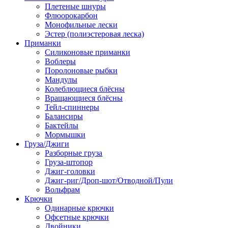
Плетеные шнуры
Флюорокарбон
Монофильные лески
Эстер (полиэстеровая леска)
Приманки
Силиконовые приманки
Воблеры
Поролоновые рыбки
Мандулы
Колеблющиеся блёсны
Вращающиеся блёсны
Тейл-спиннеры
Балансиры
Бактейлы
Мормышки
Груза/Джиги
Разборные груза
Груза-штопор
Джиг-головки
Джиг-риг/Дроп-шот/Отводной/Пули
Вольфрам
Крючки
Одинарные крючки
Офсетные крючки
Двойники