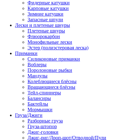
Фидерные катушки
Карповые катушки
Зимние катушки
Запасные шпули
Лески и плетеные шнуры
Плетеные шнуры
Флюорокарбон
Монофильные лески
Эстер (полиэстеровая леска)
Приманки
Силиконовые приманки
Воблеры
Поролоновые рыбки
Мандулы
Колеблющиеся блёсны
Вращающиеся блёсны
Тейл-спиннеры
Балансиры
Бактейлы
Мормышки
Груза/Джиги
Разборные груза
Груза-штопор
Джиг-головки
Джиг-риг/Дроп-шот/Отводной/Пули