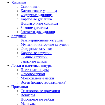
Удилища
Спиннинги
Кастинговые удилища
Фидерные удилища
Карповые удилища
Поплавочные удилища
Зимние удилища
Запчасти для удилищ
Катушки
Безынерционные катушки
Мультипликаторные катушки
Фидерные катушки
Карповые катушки
Зимние катушки
Запасные шпули
Лески и плетеные шнуры
Плетеные шнуры
Флюорокарбон
Монофильные лески
Эстер (полиэстеровая леска)
Приманки
Силиконовые приманки
Воблеры
Поролоновые рыбки
Мандулы