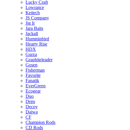
Lucky Craft
Lowrance
Keitech
JS Company
Jig It
Jara Baits
Jackall
Humminbird
Hearty Rise
HDX
Gurza
Graphiteleader
Gosen
Fisherman
Favorite
Fanatik
EverGreen
Ecogear
Duo
Deps
Decoy
Daiwa
CF
Champion Rods
CD Rods