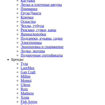
Катушки
Лески и плетеные шнуры
Приманки
Груза/Джиги
Крючки
Оснастка
Чехлы, тубусы
Рюкзаки, сумки, каны
Ящики/коробки
Подсачеки, куканы, садки
Электроника
Экипировка и снаряжение
Лодки, моторы
Подарочные сертификаты
Бренды
Тула
LureMax
Gan Craft
Mifine
Momoi
Ultron
Roix
Madness
Xesta
Fish Arrow