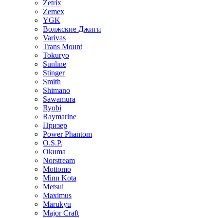
Zetrix
Zemex
YGK
Волжские Джиги
Varivas
Trans Mount
Tokuryo
Sunline
Stinger
Smith
Shimano
Sawamura
Ryobi
Raymarine
Призер
Power Phantom
O.S.P.
Okuma
Norstream
Mottomo
Minn Kota
Metsui
Maximus
Marukyu
Major Craft