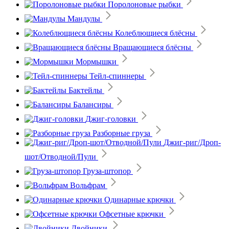
Поролоновые рыбки
Мандулы
Колеблющиеся блёсны
Вращающиеся блёсны
Мормышки
Тейл-спиннеры
Бактейлы
Балансиры
Джиг-головки
Разборные груза
Джиг-риг/Дроп-
шот/Отводной/Пули
Груза-штопор
Вольфрам
Одинарные крючки
Офсетные крючки
Двойники