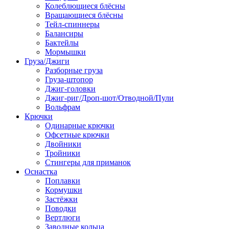
Колеблющиеся блёсны
Вращающиеся блёсны
Тейл-спиннеры
Балансиры
Бактейлы
Мормышки
Груза/Джиги
Разборные груза
Груза-штопор
Джиг-головки
Джиг-риг/Дроп-шот/Отводной/Пули
Вольфрам
Крючки
Одинарные крючки
Офсетные крючки
Двойники
Тройники
Стингеры для приманок
Оснастка
Поплавки
Кормушки
Застёжки
Поводки
Вертлюги
Заводные кольца