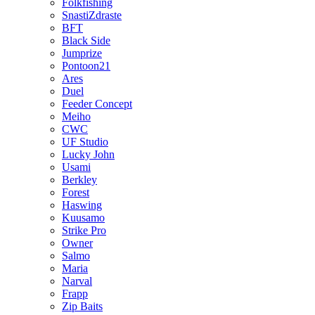
Folkfishing
SnastiZdraste
BFT
Black Side
Jumprize
Pontoon21
Ares
Duel
Feeder Concept
Meiho
CWC
UF Studio
Lucky John
Usami
Berkley
Forest
Haswing
Kuusamo
Strike Pro
Owner
Salmo
Maria
Narval
Frapp
Zip Baits