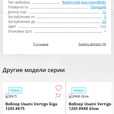
Тип воблера
Rattlin/VIB (раттлин/ВИБ)
Плавучесть
Тонущий
Длина (см)
12
Заглубление от
3
Заглубление до
20
Цвет
122
Упаковка (шт)
1
Задать вопрос (0)
0 отзывов
Другие модели серии
Новое
Новое
Воблер Usami Vertigo Giga
Воблер Usami Vertigo 
120S #675
120S #688 Glow