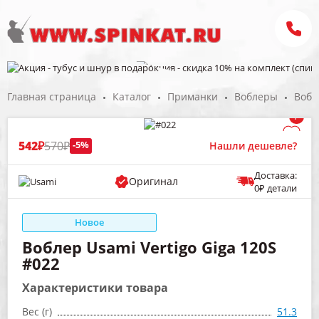
Главная страница
Каталог
Приманки
Воблеры
Вобл
/
542₽
570₽
-5%
Нашли дешевле?
Доставка:
Оригинал
0₽ детали
Новое
Воблер Usami Vertigo Giga 120S
#022
Характеристики товара
Вес (г)
51.3