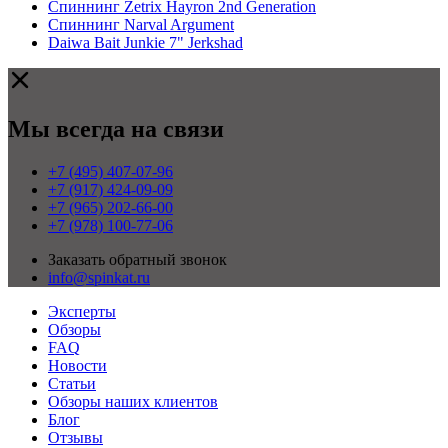
Спиннинг Zetrix Hayron 2nd Generation
Спиннинг Narval Argument
Daiwa Bait Junkie 7" Jerkshad
Мы всегда на связи
+7 (495) 407-07-96
+7 (917) 424-09-09
+7 (965) 202-66-00
+7 (978) 100-77-06
Заказать обратный звонок
info@spinkat.ru
Эксперты
Обзоры
FAQ
Новости
Статьи
Обзоры наших клиентов
Блог
Отзывы