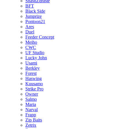
SnastiZdraste
BFT
Black Side
Jumprize
Pontoon21
Ares
Duel
Feeder Concept
Meiho
CWC
UF Studio
Lucky John
Usami
Berkley
Forest
Haswing
Kuusamo
Strike Pro
Owner
Salmo
Maria
Narval
Frapp
Zip Baits
Zetrix