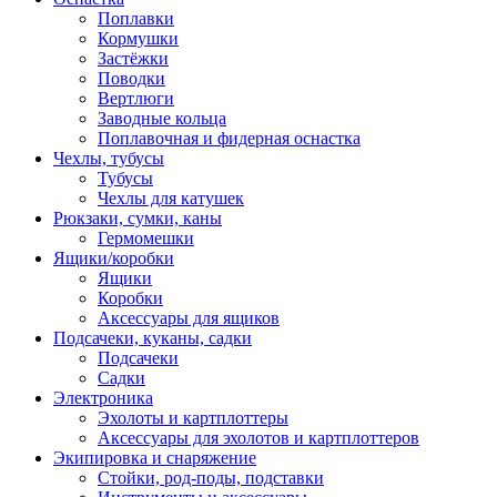
Поплавки
Кормушки
Застёжки
Поводки
Вертлюги
Заводные кольца
Поплавочная и фидерная оснастка
Чехлы, тубусы
Тубусы
Чехлы для катушек
Рюкзаки, сумки, каны
Гермомешки
Ящики/коробки
Ящики
Коробки
Аксессуары для ящиков
Подсачеки, куканы, садки
Подсачеки
Садки
Электроника
Эхолоты и картплоттеры
Аксессуары для эхолотов и картплоттеров
Экипировка и снаряжение
Стойки, род-поды, подставки