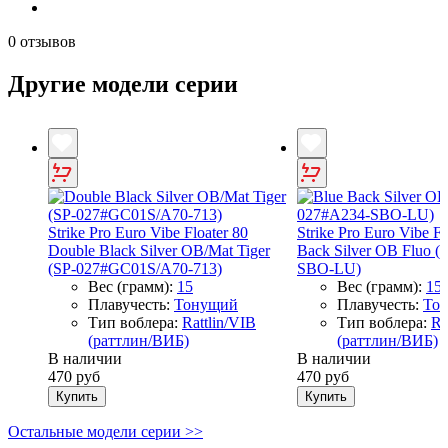
0 отзывов
Другие модели серии
Strike Pro Euro Vibe Floater 80
Strike Pro Euro Vibe Fl
Double Black Silver OB/Mat Tiger
Back Silver OB Fluo 
(SP-027#GC01S/A70-713)
SBO-LU)
Вес (грамм):
15
Вес (грамм):
15
Плавучесть:
Тонущий
Плавучесть:
То
Тип воблера:
Rattlin/VIB
Тип воблера:
Ra
(раттлин/ВИБ)
(раттлин/ВИБ)
В наличии
В наличии
470 руб
470 руб
Купить
Купить
Остальные модели серии >>