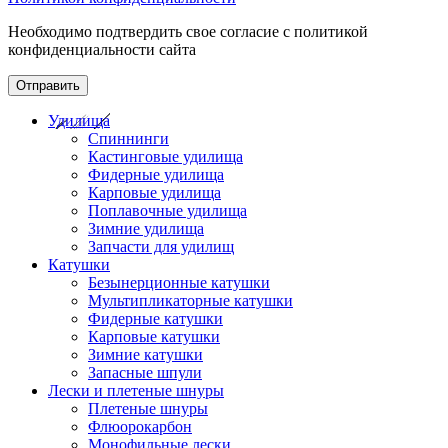
Необходимо подтвердить свое согласие с политикой
конфиденциальности сайта
Отправить
Удилища
Спиннинги
Кастинговые удилища
Фидерные удилища
Карповые удилища
Поплавочные удилища
Зимние удилища
Запчасти для удилищ
Катушки
Безынерционные катушки
Мультипликаторные катушки
Фидерные катушки
Карповые катушки
Зимние катушки
Запасные шпули
Лески и плетеные шнуры
Плетеные шнуры
Флюорокарбон
Монофильные лески