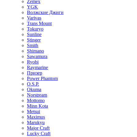
Zemex
YGK
Волжские Джиги
Varivas
Trans Mount
Tokuryo
Sunline
Stinger
Smith
Shimano
Sawamura
Ryobi
Raymarine
Призер
Power Phantom
O.S.P.
Okuma
Norstream
Mottomo
Minn Kota
Metsui
Maximus
Marukyu
Major Craft
Lucky Craft