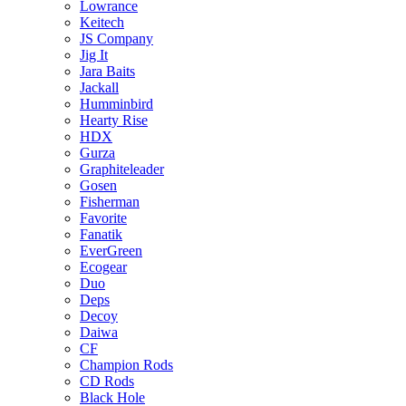
Lowrance
Keitech
JS Company
Jig It
Jara Baits
Jackall
Humminbird
Hearty Rise
HDX
Gurza
Graphiteleader
Gosen
Fisherman
Favorite
Fanatik
EverGreen
Ecogear
Duo
Deps
Decoy
Daiwa
CF
Champion Rods
CD Rods
Black Hole