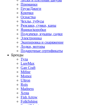
Лески и плетеные шнуры
Приманки
Груза/Джиги
Крючки
Оснастка
Чехлы, тубусы
Рюкзаки, сумки, каны
Ящики/коробки
Подсачеки, куканы, садки
Электроника
Экипировка и снаряжение
Лодки, моторы
Подарочные сертификаты
Бренды
Тула
LureMax
Gan Craft
Mifine
Momoi
Ultron
Roix
Madness
Xesta
Fish Arrow
Folkfishing