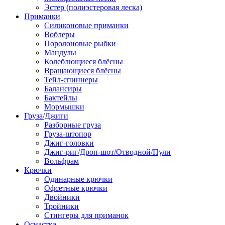
Эстер (полиэстеровая леска)
Приманки
Силиконовые приманки
Воблеры
Поролоновые рыбки
Мандулы
Колеблющиеся блёсны
Вращающиеся блёсны
Тейл-спиннеры
Балансиры
Бактейлы
Мормышки
Груза/Джиги
Разборные груза
Груза-штопор
Джиг-головки
Джиг-риг/Дроп-шот/Отводной/Пули
Вольфрам
Крючки
Одинарные крючки
Офсетные крючки
Двойники
Тройники
Стингеры для приманок
Оснастка