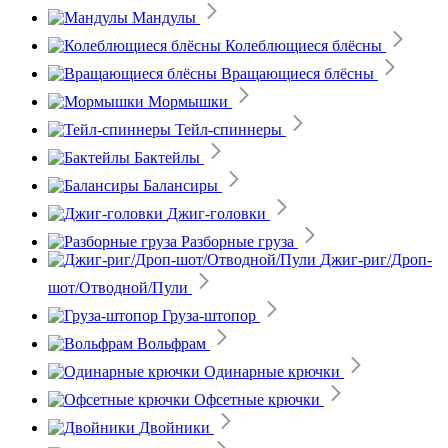
Мандулы
Колеблющиеся блёсны
Вращающиеся блёсны
Мормышки
Тейл-спиннеры
Бактейлы
Балансиры
Джиг-головки
Разборные груза
Джиг-риг/Дроп-
шот/Отводной/Пули
Груза-штопор
Вольфрам
Одинарные крючки
Офсетные крючки
Двойники