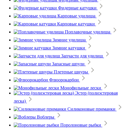
Фидерные катушки
Карповые удилища
Карповые катушки
Поплавочные удилища
Зимние удилища
Зимние катушки
Запчасти для удилищ
Запасные шпули
Плетеные шнуры
Флюорокарбон
Монофильные лески
Эстер (полиэстеровая
леска)
Силиконовые приманки
Воблеры
Поролоновые рыбки