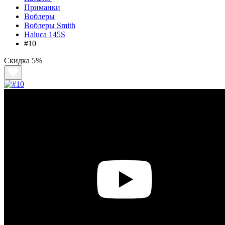
Приманки
Воблеры
Воблеры Smith
Haluca 145S
#10
Скидка
5%