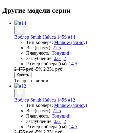
Другие модели серии
Воблер Smith Haluca 145S #14
Тип воблера:
Minnow (миноу)
Вес (грамм):
21.5
Плавучесть:
Тонущий
Заглубление:
0.6
-
2
Размер воблера (см):
14.5
2 475 руб
-5%
2 351 руб
Купить
Товар в наличии
Воблер Smith Haluca 145S #12
Тип воблера:
Minnow (миноу)
Вес (грамм):
21.5
Плавучесть:
Тонущий
Заглубление:
0.6
-
2
Размер воблера (см):
14.5
2 475 руб
-5%
2 351 руб