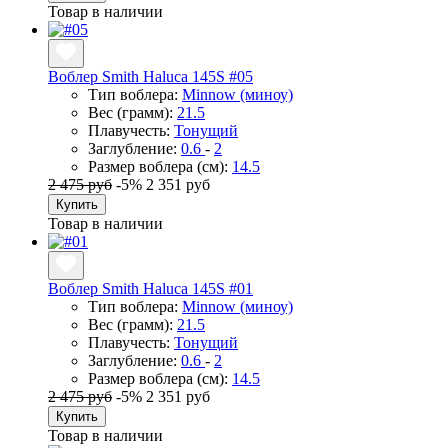
Товар в наличии
Воблер Smith Haluca 145S #05
Тип воблера:
Minnow (миноу)
Вес (грамм):
21.5
Плавучесть:
Тонущий
Заглубление:
0.6
-
2
Размер воблера (см):
14.5
2 475 руб
-5%
2 351 руб
Купить
Товар в наличии
Воблер Smith Haluca 145S #01
Тип воблера:
Minnow (миноу)
Вес (грамм):
21.5
Плавучесть:
Тонущий
Заглубление:
0.6
-
2
Размер воблера (см):
14.5
2 475 руб
-5%
2 351 руб
Купить
Товар в наличии