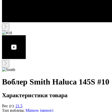
Воблер Smith Haluca 145S #10
Характеристики товара
Вес (г):
21.5
Тип воблера:
Minnow (миноу)