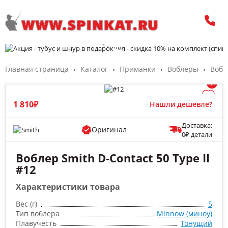
Главная страница
Каталог
Приманки
Воблеры
Вобл
/
1 810₽
Нашли дешевле?
Доставка:
Оригинал
0₽ детали
Воблер Smith D-Contact 50 Type II
#12
Характеристики товара
Вес (г)
5
Тип воблера
Minnow (миноу)
Плавучесть
Тонущий