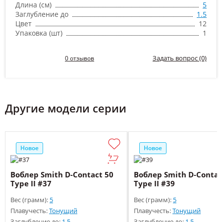
Длина (см)
5
Заглубление до
1.5
Цвет
12
Упаковка (шт)
1
Задать вопрос (0)
0 отзывов
Другие модели серии
Новое
Новое
Воблер Smith D-Contact 50
Воблер Smith D-Contac
Type II #37
Type II #39
Вес (грамм):
5
Вес (грамм):
5
Плавучесть:
Тонущий
Плавучесть:
Тонущий
Заглубление до:
1.5
Заглубление до:
1.5