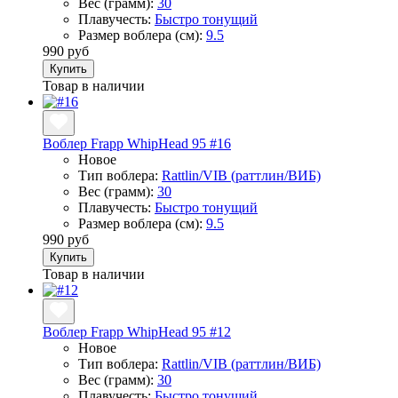
Вес (грамм):
30
Плавучесть:
Быстро тонущий
Размер воблера (см):
9.5
990 руб
Купить
Товар в наличии
Воблер Frapp WhipHead 95 #16
Новое
Тип воблера:
Rattlin/VIB (раттлин/ВИБ)
Вес (грамм):
30
Плавучесть:
Быстро тонущий
Размер воблера (см):
9.5
990 руб
Купить
Товар в наличии
Воблер Frapp WhipHead 95 #12
Новое
Тип воблера:
Rattlin/VIB (раттлин/ВИБ)
Вес (грамм):
30
Плавучесть:
Быстро тонущий