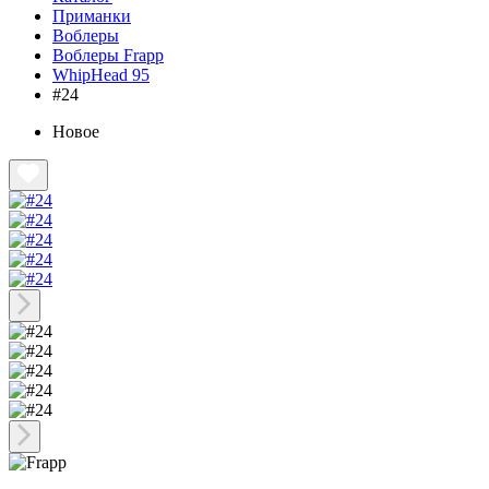
Приманки
Воблеры
Воблеры Frapp
WhipHead 95
#24
Новое