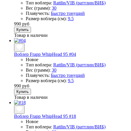
Тип воблера:
Rattlin/VIB (раттлин/ВИБ)
Вес (грамм):
30
Плавучесть:
Быстро тонущий
Размер воблера (см):
9.5
990 руб
Купить
Товар в наличии
Воблер Frapp WhipHead 95 #04
Новое
Тип воблера:
Rattlin/VIB (раттлин/ВИБ)
Вес (грамм):
30
Плавучесть:
Быстро тонущий
Размер воблера (см):
9.5
990 руб
Купить
Товар в наличии
Воблер Frapp WhipHead 95 #18
Новое
Тип воблера:
Rattlin/VIB (раттлин/ВИБ)