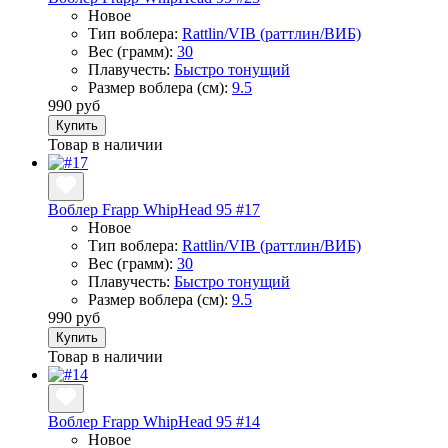
Новое
Тип воблера:
Rattlin/VIB (раттлин/ВИБ)
Вес (грамм):
30
Плавучесть:
Быстро тонущий
Размер воблера (см):
9.5
990 руб
Купить
Товар в наличии
Воблер Frapp WhipHead 95 #17
Новое
Тип воблера:
Rattlin/VIB (раттлин/ВИБ)
Вес (грамм):
30
Плавучесть:
Быстро тонущий
Размер воблера (см):
9.5
990 руб
Купить
Товар в наличии
Воблер Frapp WhipHead 95 #14
Новое