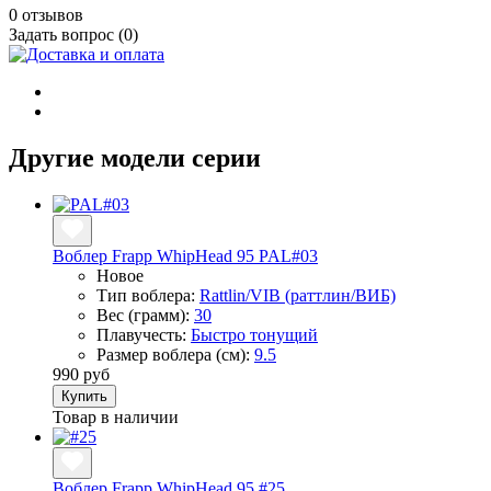
0 отзывов
Задать вопрос (0)
Другие модели серии
Воблер Frapp WhipHead 95 PAL#03
Новое
Тип воблера:
Rattlin/VIB (раттлин/ВИБ)
Вес (грамм):
30
Плавучесть:
Быстро тонущий
Размер воблера (см):
9.5
990 руб
Купить
Товар в наличии
Воблер Frapp WhipHead 95 #25