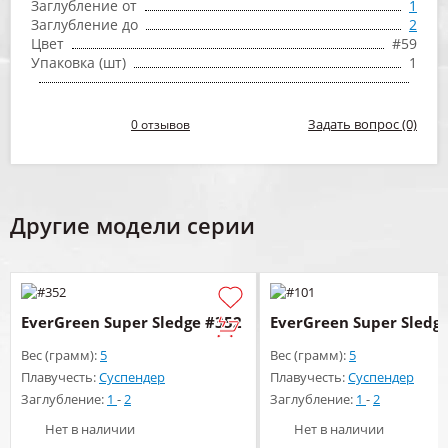
Заглубление от
1
Заглубление до
2
Цвет
#59
Упаковка (шт)
1
Задать вопрос (0)
0 отзывов
Другие модели серии
EverGreen Super Sledge #352
EverGreen Super Sledg
Вес (грамм):
5
Вес (грамм):
5
Плавучесть:
Суспендер
Плавучесть:
Суспендер
Заглубление:
1
-
2
Заглубление:
1
-
2
Нет в наличии
Нет в наличии