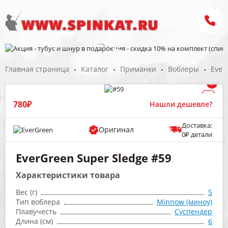
Главная страница
Каталог
Приманки
Воблеры
Ever
/
780₽
Нашли дешевле?
Доставка:
Оригинал
0₽ детали
EverGreen Super Sledge #59
Характеристики товара
Вес (г)
5
Тип воблера
Minnow (миноу)
Плавучесть
Суспендер
Длина (см)
6