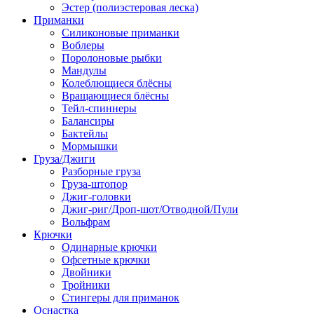
Эстер (полиэстеровая леска)
Приманки
Силиконовые приманки
Воблеры
Поролоновые рыбки
Мандулы
Колеблющиеся блёсны
Вращающиеся блёсны
Тейл-спиннеры
Балансиры
Бактейлы
Мормышки
Груза/Джиги
Разборные груза
Груза-штопор
Джиг-головки
Джиг-риг/Дроп-шот/Отводной/Пули
Вольфрам
Крючки
Одинарные крючки
Офсетные крючки
Двойники
Тройники
Стингеры для приманок
Оснастка