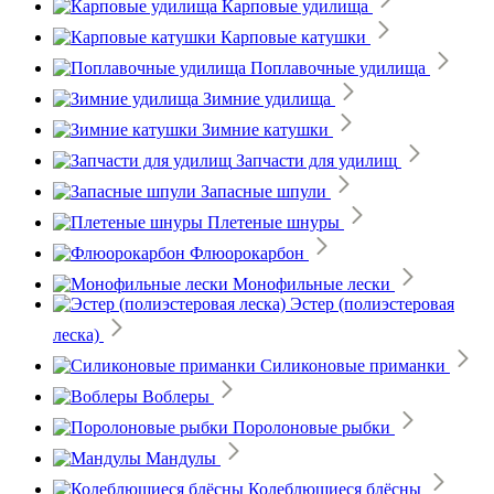
Карповые удилища
Карповые катушки
Поплавочные удилища
Зимние удилища
Зимние катушки
Запчасти для удилищ
Запасные шпули
Плетеные шнуры
Флюорокарбон
Монофильные лески
Эстер (полиэстеровая
леска)
Силиконовые приманки
Воблеры
Поролоновые рыбки
Мандулы
Колеблющиеся блёсны