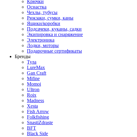
Крючки
Оснастка
Чехлы, тубусы
Рюкзаки, сумки, каны
Ящики/коробки
Подсачеки, куканы, садки
Экипировка и снаряжение
Электроника
Лодки, моторы
Подарочные сертификаты
Бренды
Тула
LureMax
Gan Craft
Mifine
Momoi
Ultron
Roix
Madness
Xesta
Fish Arrow
Folkfishing
SnastiZdraste
BFT
Black Side