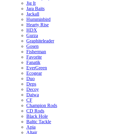
Jig It
Jara Baits
Jackall
Humminbird
Hearty Rise
HDX
Gurza
Graphiteleader
Gosen
Fisherman
Favorite
Fanatik
EverGreen
Ecogear
Duo
Deps
Decoy
Daiwa
CF
Champion Rods
CD Rods
Black Hole
Baltic Tackle
Apia
Altair