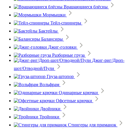
Вращающиеся блёсны
Мормышки
Тейл-спиннеры
Бактейлы
Балансиры
Джиг-головки
Разборные груза
Джиг-риг/Дроп-
шот/Отводной/Пули
Груза-штопор
Вольфрам
Одинарные крючки
Офсетные крючки
Двойники
Тройники
Стингеры для приманок