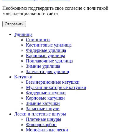
Необходимо подтвердить свое согласие с политикой
конфиденциальности сайта
Отправить
Удилища
Спиннинги
Кастинговые удилища
Фидерные удилища
Карповые удилища
Поплавочные удилища
Зимние удилища
Запчасти для удилищ
Катушки
Безынерционные катушки
Мультипликаторные катушки
Фидерные катушки
Карповые катушки
Зимние катушки
Запасные шпули
Лески и плетеные шнуры
Плетеные шнуры
Флюорокарбон
Монофильные лески