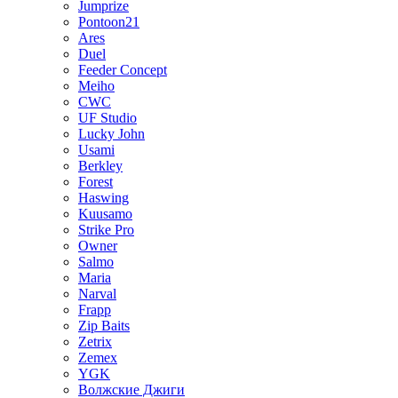
Jumprize
Pontoon21
Ares
Duel
Feeder Concept
Meiho
CWC
UF Studio
Lucky John
Usami
Berkley
Forest
Haswing
Kuusamo
Strike Pro
Owner
Salmo
Maria
Narval
Frapp
Zip Baits
Zetrix
Zemex
YGK
Волжские Джиги