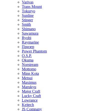
Varivas
Trans Mount
Tokuryo
Sunline
Stinger
Smith
Shimano
Sawamura
Ryobi
Raymarine
Призер
Power Phantom
O.S.P.
Okuma
Norstream
Mottomo
Minn Kota
Metsui
Maximus
Marukyu
Major Craft
Lucky Craft
Lowrance
Keitech
JS Company