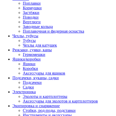
Поплавки
Кормушки
Застёжки
Поводки
Вертлюги
Заводные кольца
Поплавочная и фидерная оснастка
Чехлы, тубусы
Тубусы
Чехлы для катушек
Рюкзаки, сумки, каны
Гермомешки
Ящики/коробки
Ящики
Коробки
Аксессуары для ящиков
Подсачеки, куканы, садки
Подсачеки
Садки
Электроника
Эхолоты и картплоттеры
Аксессуары для эхолотов и картплоттеров
Экипировка и снаряжение
Стойки, род-поды, подставки
Инструменты и аксессуары