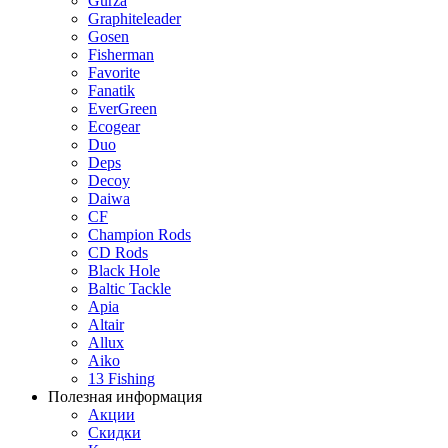
Gurza
Graphiteleader
Gosen
Fisherman
Favorite
Fanatik
EverGreen
Ecogear
Duo
Deps
Decoy
Daiwa
CF
Champion Rods
CD Rods
Black Hole
Baltic Tackle
Apia
Altair
Allux
Aiko
13 Fishing
Полезная информация
Акции
Скидки