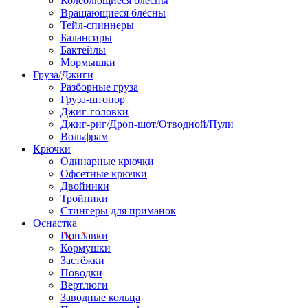
Колеблющиеся блёсны
Вращающиеся блёсны
Тейл-спиннеры
Балансиры
Бактейлы
Мормышки
Груза/Джиги
Разборные груза
Груза-штопор
Джиг-головки
Джиг-риг/Дроп-шот/Отводной/Пули
Вольфрам
Крючки
Одинарные крючки
Офсетные крючки
Двойники
Тройники
Стингеры для приманок
Оснастка
Поплавки
Кормушки
Застёжки
Поводки
Вертлюги
Заводные кольца