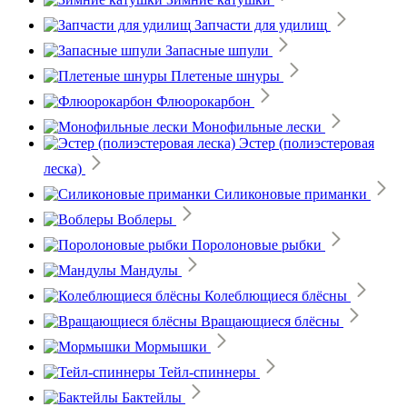
Запчасти для удилищ
Запасные шпули
Плетеные шнуры
Флюорокарбон
Монофильные лески
Эстер (полиэстеровая
леска)
Силиконовые приманки
Воблеры
Поролоновые рыбки
Мандулы
Колеблющиеся блёсны
Вращающиеся блёсны
Мормышки
Тейл-спиннеры
Бактейлы