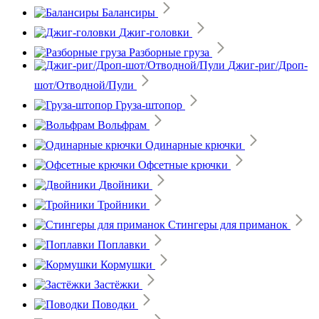
Балансиры
Джиг-головки
Разборные груза
Джиг-риг/Дроп-
шот/Отводной/Пули
Груза-штопор
Вольфрам
Одинарные крючки
Офсетные крючки
Двойники
Тройники
Стингеры для приманок
Поплавки
Кормушки
Застёжки
Поводки