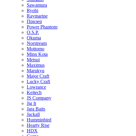
Sawamura
Ryobi
Raymarine
Призер
Power Phantom
O.S.P.
Okuma
Norstream
Mottomo
Minn Kota
Metsui
Maximus
Marukyu
Major Craft
Lucky Craft
Lowrance
Keitech
JS Company
Jig It
Jara Baits
Jackall
Humminbird
Hearty Rise
HDX