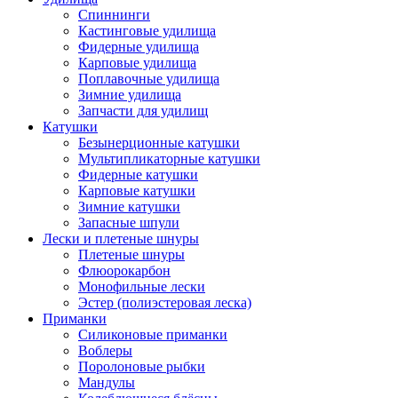
Спиннинги
Кастинговые удилища
Фидерные удилища
Карповые удилища
Поплавочные удилища
Зимние удилища
Запчасти для удилищ
Катушки
Безынерционные катушки
Мультипликаторные катушки
Фидерные катушки
Карповые катушки
Зимние катушки
Запасные шпули
Лески и плетеные шнуры
Плетеные шнуры
Флюорокарбон
Монофильные лески
Эстер (полиэстеровая леска)
Приманки
Силиконовые приманки
Воблеры
Поролоновые рыбки
Мандулы