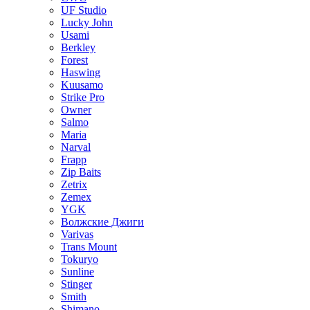
UF Studio
Lucky John
Usami
Berkley
Forest
Haswing
Kuusamo
Strike Pro
Owner
Salmo
Maria
Narval
Frapp
Zip Baits
Zetrix
Zemex
YGK
Волжские Джиги
Varivas
Trans Mount
Tokuryo
Sunline
Stinger
Smith
Shimano