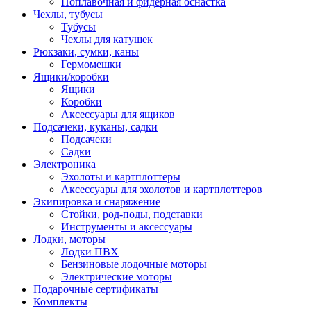
Поплавочная и фидерная оснастка
Чехлы, тубусы
Тубусы
Чехлы для катушек
Рюкзаки, сумки, каны
Гермомешки
Ящики/коробки
Ящики
Коробки
Аксессуары для ящиков
Подсачеки, куканы, садки
Подсачеки
Садки
Электроника
Эхолоты и картплоттеры
Аксессуары для эхолотов и картплоттеров
Экипировка и снаряжение
Стойки, род-поды, подставки
Инструменты и аксессуары
Лодки, моторы
Лодки ПВХ
Бензиновые лодочные моторы
Электрические моторы
Подарочные сертификаты
Комплекты