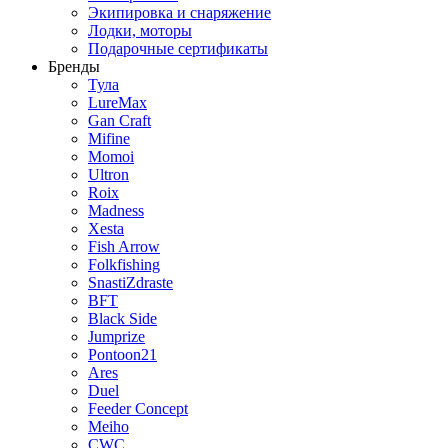
Экипировка и снаряжение
Лодки, моторы
Подарочные сертификаты
Бренды
Тула
LureMax
Gan Craft
Mifine
Momoi
Ultron
Roix
Madness
Xesta
Fish Arrow
Folkfishing
SnastiZdraste
BFT
Black Side
Jumprize
Pontoon21
Ares
Duel
Feeder Concept
Meiho
CWC