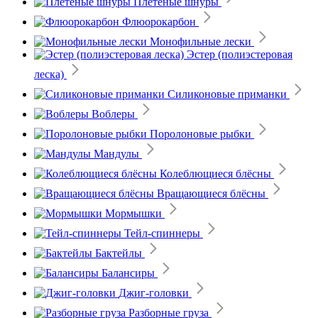
Плетеные шнуры
Флюорокарбон
Монофильные лески
Эстер (полиэстеровая
леска)
Силиконовые приманки
Воблеры
Поролоновые рыбки
Мандулы
Колеблющиеся блёсны
Вращающиеся блёсны
Мормышки
Тейл-спиннеры
Бактейлы
Балансиры
Джиг-головки
Разборные груза