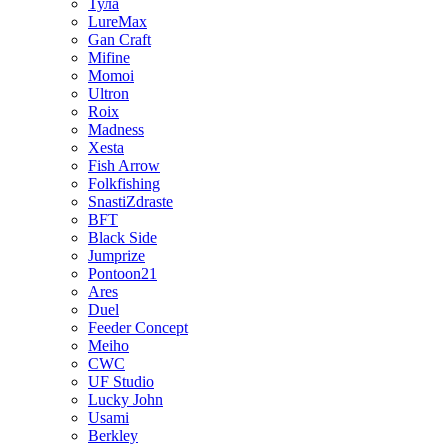
Тула
LureMax
Gan Craft
Mifine
Momoi
Ultron
Roix
Madness
Xesta
Fish Arrow
Folkfishing
SnastiZdraste
BFT
Black Side
Jumprize
Pontoon21
Ares
Duel
Feeder Concept
Meiho
CWC
UF Studio
Lucky John
Usami
Berkley