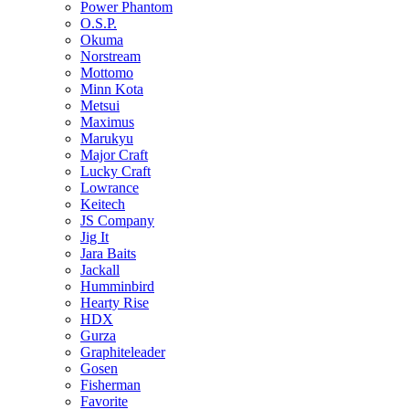
Power Phantom
O.S.P.
Okuma
Norstream
Mottomo
Minn Kota
Metsui
Maximus
Marukyu
Major Craft
Lucky Craft
Lowrance
Keitech
JS Company
Jig It
Jara Baits
Jackall
Humminbird
Hearty Rise
HDX
Gurza
Graphiteleader
Gosen
Fisherman
Favorite