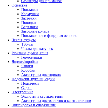
Стингеры для приманок
Оснастка
Поплавки
Кормушки
Застёжки
Поводки
Вертлюги
Заводные кольца
Поплавочная и фидерная оснастка
Чехлы, тубусы
Тубусы
Чехлы для катушек
Рюкзаки, сумки, каны
Гермомешки
Ящики/коробки
Ящики
Коробки
Аксессуары для ящиков
Подсачеки, куканы, садки
Подсачеки
Садки
Электроника
Эхолоты и картплоттеры
Аксессуары для эхолотов и картплоттеров
Экипировка и снаряжение