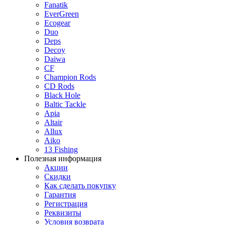
Fanatik
EverGreen
Ecogear
Duo
Deps
Decoy
Daiwa
CF
Champion Rods
CD Rods
Black Hole
Baltic Tackle
Apia
Altair
Allux
Aiko
13 Fishing
Полезная информация
Акции
Скидки
Как сделать покупку
Гарантия
Регистрация
Реквизиты
Условия возврата