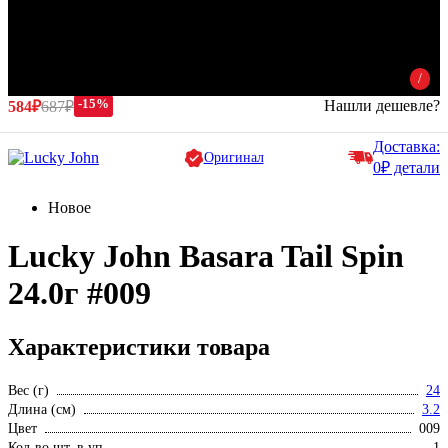
/
-15%
Нашли дешевле?
584₽
687₽
Доставка:
Оригинал
0₽ детали
Новое
Lucky John Basara Tail Spin
24.0г #009
Характеристики товара
Вес (г)
24
Длина (см)
3.2
Цвет
009
Кол-во шт. в уп.
1