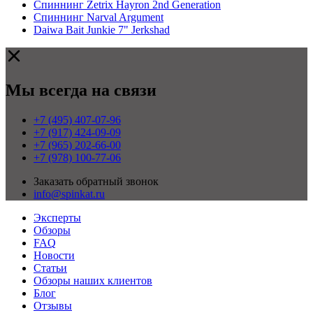
Спиннинг Zetrix Hayron 2nd Generation
Спиннинг Narval Argument
Daiwa Bait Junkie 7" Jerkshad
Мы всегда на связи
+7 (495) 407-07-96
+7 (917) 424-09-09
+7 (965) 202-66-00
+7 (978) 100-77-06
Заказать обратный звонок
info@spinkat.ru
Эксперты
Обзоры
FAQ
Новости
Статьи
Обзоры наших клиентов
Блог
Отзывы