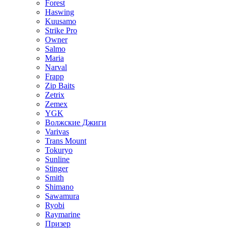
Forest
Haswing
Kuusamo
Strike Pro
Owner
Salmo
Maria
Narval
Frapp
Zip Baits
Zetrix
Zemex
YGK
Волжские Джиги
Varivas
Trans Mount
Tokuryo
Sunline
Stinger
Smith
Shimano
Sawamura
Ryobi
Raymarine
Призер