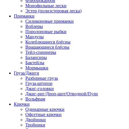
Флюорокарбон
Монофильные лески
Эстер (полиэстеровая леска)
Приманки
Силиконовые приманки
Воблеры
Поролоновые рыбки
Мандулы
Колеблющиеся блёсны
Вращающиеся блёсны
Тейл-спиннеры
Балансиры
Бактейлы
Мормышки
Груза/Джиги
Разборные груза
Груза-штопор
Джиг-головки
Джиг-риг/Дроп-шот/Отводной/Пули
Вольфрам
Крючки
Одинарные крючки
Офсетные крючки
Двойники
Тройники