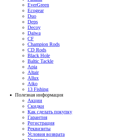
EverGreen
Ecogear
Duo
Deps
Decoy
Daiwa
CF
Champion Rods
CD Rods
Black Hole
Baltic Tackle
Apia
Altair
Allux
Aiko
13 Fishing
Полезная информация
Акции
Скидки
Как сделать покупку
Гарантия
Регистрация
Реквизиты
Условия возврата
Упаковка