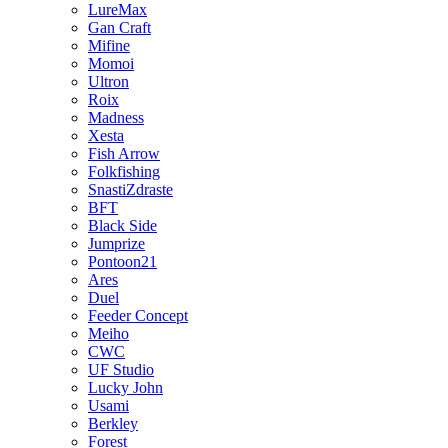
LureMax
Gan Craft
Mifine
Momoi
Ultron
Roix
Madness
Xesta
Fish Arrow
Folkfishing
SnastiZdraste
BFT
Black Side
Jumprize
Pontoon21
Ares
Duel
Feeder Concept
Meiho
CWC
UF Studio
Lucky John
Usami
Berkley
Forest