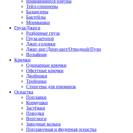
Вращающиеся блёсны
Тейл-спиннеры
Балансиры
Бактейлы
Мормышки
Груза/Джиги
Разборные груза
Груза-штопор
Джиг-головки
Джиг-риг/Дроп-шот/Отводной/Пули
Вольфрам
Крючки
Одинарные крючки
Офсетные крючки
Двойники
Тройники
Стингеры для приманок
Оснастка
Поплавки
Кормушки
Застёжки
Поводки
Вертлюги
Заводные кольца
Поплавочная и фидерная оснастка