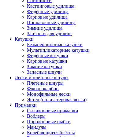
Спиннинги
Кастинговые удилища
Фидерные удилища
Карповые удилища
Поплавочные удилища
Зимние удилища
Запчасти для удилищ
Катушки
Безынерционные катушки
Мультипликаторные катушки
Фидерные катушки
Карповые катушки
Зимние катушки
Запасные шпули
Лески и плетеные шнуры
Плетеные шнуры
Флюорокарбон
Монофильные лески
Эстер (полиэстеровая леска)
Приманки
Силиконовые приманки
Воблеры
Поролоновые рыбки
Мандулы
Колеблющиеся блёсны