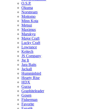
O.S.P.
Okuma
Norstream
Mottomo
Minn Kota
Metsui
Maximus
Marukyu
Major Craft
Lucky Craft
Lowrance
Keitech
JS Company
Jig It
Jara Baits
Jackall
Humminbird
Hearty Rise
HDX
Gurza
Graphiteleader
Gosen
Fisherman
Favorite
Fanatik