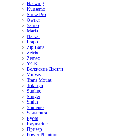
Haswing
Kuusamo
Strike Pro
Owner
Salmo
Maria
Narval
Frapp
Zip Baits
Zetrix
Zemex
YGK
Волжские Джиги
Varivas
Trans Mount
Tokuryo
Sunline
Stinger
Smith
Shimano
Sawamura
Ryobi
Raymarine
Призер
Power Phantom