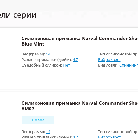
ели серии
Силиконовая приманка Narval Commander Shad
Blue Mint
Вес (грамм):
14
Тип силиконовой пр
Размер приманки (дюйм):
4.7
Виброхвост
Съедобный силикон:
Нет
Вид ловли:
Спиннинг
Силиконовая приманка Narval Commander Shad
#M07
Новое
Вес (грамм):
14
Тип силиконовой пр
Размер приманки (дюйм):
4.7
Виброхвост