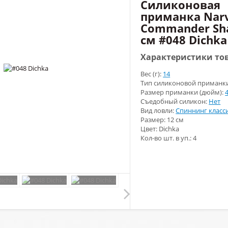
Силиконовая
приманка Narv
Commander Sh
см #048 Dichka
Характеристики то
Вес (г):
14
Тип силиконовой приманк
Размер приманки (дюйм):
4
Съедобный силикон:
Нет
Вид ловли:
Спиннинг класс
Размер: 12 см
Цвет: Dichka
Кол-во шт. в уп.: 4