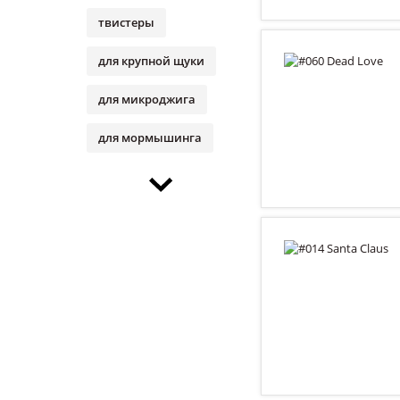
твистеры
для крупной щуки
для микроджига
для мормышинга