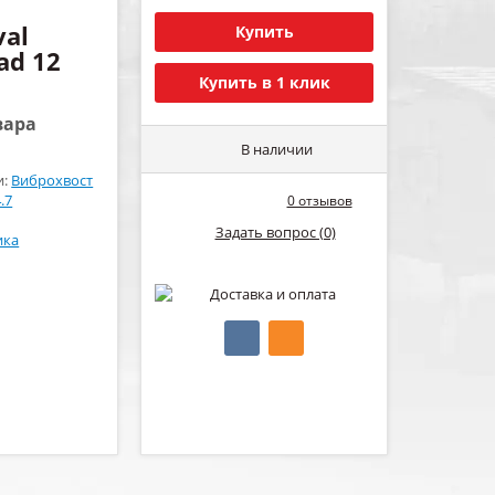
al
Купить
ad 12
Купить в 1 клик
вара
В наличии
и:
Виброхвост
.7
0 отзывов
Задать вопрос (0)
ика