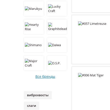
Все бренды
виброхвосты
слаги