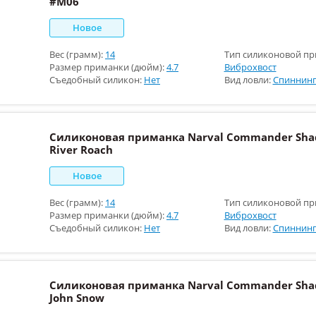
#M06
Новое
Вес (грамм):
14
Тип силиконовой пр
Размер приманки (дюйм):
4.7
Виброхвост
Съедобный силикон:
Нет
Вид ловли:
Спиннинг
Силиконовая приманка Narval Commander Shad
River Roach
Новое
Вес (грамм):
14
Тип силиконовой пр
Размер приманки (дюйм):
4.7
Виброхвост
Съедобный силикон:
Нет
Вид ловли:
Спиннинг
Силиконовая приманка Narval Commander Shad
John Snow