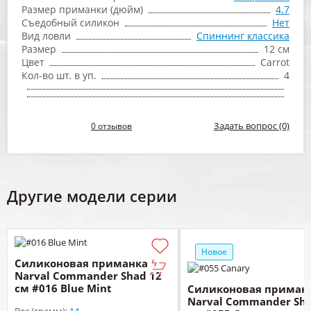
Размер приманки (дюйм)
4.7
Съедобный силикон
Нет
Вид ловли
Спиннинг классика
Размер
12 см
Цвет
Carrot
Кол-во шт. в уп.
4
Задать вопрос (0)
0 отзывов
Другие модели серии
Новое
Силиконовая приманка
Narval Commander Shad 12
см #016 Blue Mint
Силиконовая приман
Narval Commander Sha
Вес (грамм):
14