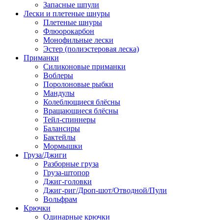
Запасные шпули
Лески и плетеные шнуры
Плетеные шнуры
Флюорокарбон
Монофильные лески
Эстер (полиэстеровая леска)
Приманки
Силиконовые приманки
Воблеры
Поролоновые рыбки
Мандулы
Колеблющиеся блёсны
Вращающиеся блёсны
Тейл-спиннеры
Балансиры
Бактейлы
Мормышки
Груза/Джиги
Разборные груза
Груза-штопор
Джиг-головки
Джиг-риг/Дроп-шот/Отводной/Пули
Вольфрам
Крючки
Одинарные крючки