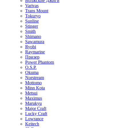
Волжские Джиги
Varivas
Trans Mount
Tokuryo
Sunline
Stinger
Smith
Shimano
Sawamura
Ryobi
Raymarine
Призер
Power Phantom
O.S.P.
Okuma
Norstream
Mottomo
Minn Kota
Metsui
Maximus
Marukyu
Major Craft
Lucky Craft
Lowrance
Keitech