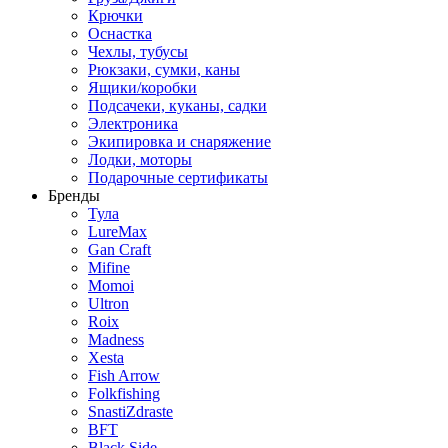
Крючки
Оснастка
Чехлы, тубусы
Рюкзаки, сумки, каны
Ящики/коробки
Подсачеки, куканы, садки
Электроника
Экипировка и снаряжение
Лодки, моторы
Подарочные сертификаты
Бренды
Тула
LureMax
Gan Craft
Mifine
Momoi
Ultron
Roix
Madness
Xesta
Fish Arrow
Folkfishing
SnastiZdraste
BFT
Black Side