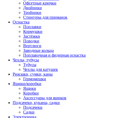
Офсетные крючки
Двойники
Тройники
Стингеры для приманок
Оснастка
Поплавки
Кормушки
Застёжки
Поводки
Вертлюги
Заводные кольца
Поплавочная и фидерная оснастка
Чехлы, тубусы
Тубусы
Чехлы для катушек
Рюкзаки, сумки, каны
Гермомешки
Ящики/коробки
Ящики
Коробки
Аксессуары для ящиков
Подсачеки, куканы, садки
Подсачеки
Садки
Электроника