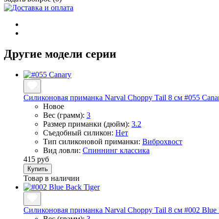
Другие модели серии
Силиконовая приманка Narval Choppy Tail 8 см #055 Cana
Новое
Вес (грамм):
3
Размер приманки (дюйм):
3.2
Съедобный силикон:
Нет
Тип силиконовой приманки:
Виброхвост
Вид ловли:
Спиннинг классика
415 руб
Купить
Товар в наличии
Силиконовая приманка Narval Choppy Tail 8 см #002 Blue 
Вес (грамм):
3