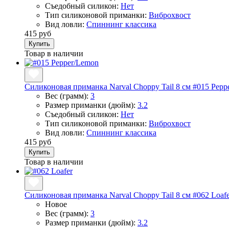
Съедобный силикон:
Нет
Тип силиконовой приманки:
Виброхвост
Вид ловли:
Спиннинг классика
415 руб
Купить
Товар в наличии
Силиконовая приманка Narval Choppy Tail 8 см #015 Pepp
Вес (грамм):
3
Размер приманки (дюйм):
3.2
Съедобный силикон:
Нет
Тип силиконовой приманки:
Виброхвост
Вид ловли:
Спиннинг классика
415 руб
Купить
Товар в наличии
Силиконовая приманка Narval Choppy Tail 8 см #062 Loafe
Новое
Вес (грамм):
3
Размер приманки (дюйм):
3.2