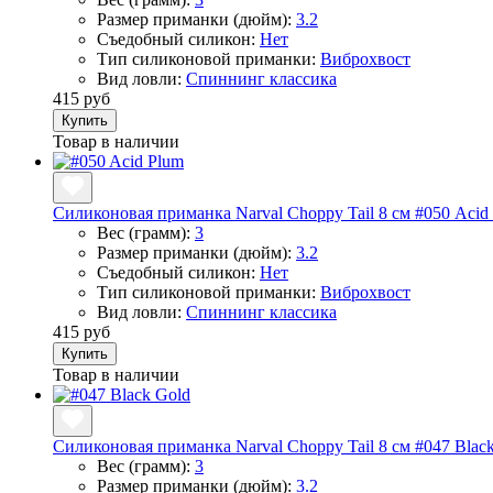
Размер приманки (дюйм):
3.2
Съедобный силикон:
Нет
Тип силиконовой приманки:
Виброхвост
Вид ловли:
Спиннинг классика
415 руб
Купить
Товар в наличии
Силиконовая приманка Narval Choppy Tail 8 см #050 Acid
Вес (грамм):
3
Размер приманки (дюйм):
3.2
Съедобный силикон:
Нет
Тип силиконовой приманки:
Виброхвост
Вид ловли:
Спиннинг классика
415 руб
Купить
Товар в наличии
Силиконовая приманка Narval Choppy Tail 8 см #047 Blac
Вес (грамм):
3
Размер приманки (дюйм):
3.2