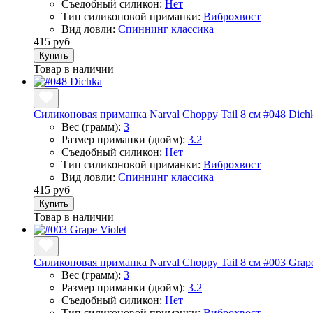
Съедобный силикон:
Нет
Тип силиконовой приманки:
Виброхвост
Вид ловли:
Спиннинг классика
415 руб
Купить
Товар в наличии
Силиконовая приманка Narval Choppy Tail 8 см #048 Dich
Вес (грамм):
3
Размер приманки (дюйм):
3.2
Съедобный силикон:
Нет
Тип силиконовой приманки:
Виброхвост
Вид ловли:
Спиннинг классика
415 руб
Купить
Товар в наличии
Силиконовая приманка Narval Choppy Tail 8 см #003 Grape
Вес (грамм):
3
Размер приманки (дюйм):
3.2
Съедобный силикон:
Нет
Тип силиконовой приманки:
Виброхвост