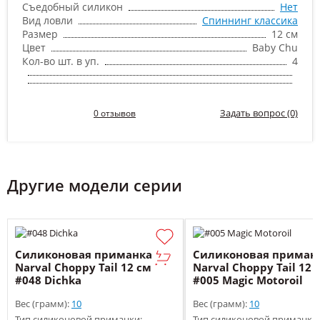
Съедобный силикон
Нет
Вид ловли
Спиннинг классика
Размер
12 см
Цвет
Baby Chu
Кол-во шт. в уп.
4
Задать вопрос (0)
0 отзывов
Другие модели серии
Силиконовая приманка
Силиконовая приман
Narval Choppy Tail 12 см
Narval Choppy Tail 12 
#048 Dichka
#005 Magic Motoroil
Вес (грамм):
10
Вес (грамм):
10
Тип силиконовой приманки:
Тип силиконовой приманки: