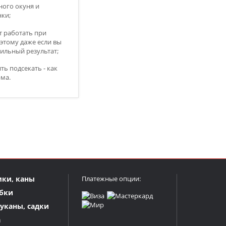
ного окуня и
ки;
т работать при
этому даже если вы
бильный результат;
ь подсекать - как
рма.
мки, каны
Платежные опции:
бки
куканы, садки
а