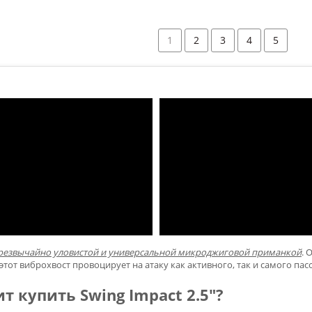
1
2
3
4
5
 чрезвычайно уловистой и универсальной микроджиговой приманкой
. 
этот виброхвост провоцирует на атаку как активного, так и самого па
т купить Swing Impact 2.5"?