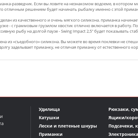
манка-разведчик. Если вы ловите на незнакомом водоеме, в котором м
то отличным решением будет начинать рыбалку именно с этой приман
сделан из качественного и очень мягкого силикона. приманка начинае
зке - с граммовым грузилом хвостик отлично включается в работу. По
ссивную рыбу на долгой паузе - Swing Impact 2,5" будет показывать ста
на из «съедобного» силикона. Вы можете во время поклевки не спешит
долгу заделывает приманку, не отличая приманку от естественного ко
Удилища
Рюкзаки, су
ми
Катушки
Ящики/коро
та
Лески и плетеные шнуры
Подсачеки, 
Приманки
Электроник