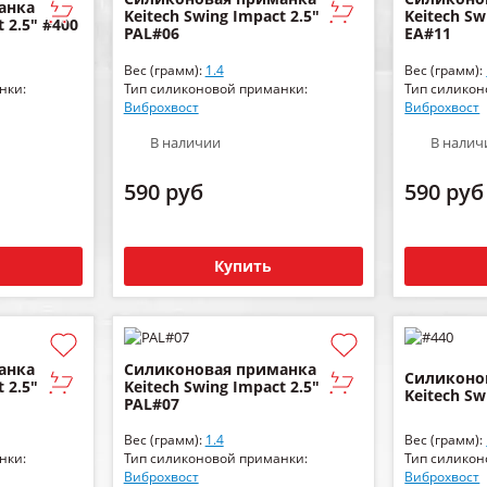
анка
Keitech Swing Impact 2.5"
Keitech Sw
 2.5" #400
PAL#06
EA#11
Вес (грамм):
1.4
Вес (грамм):
нки:
Тип силиконовой приманки:
Тип силикон
Виброхвост
Виброхвост
В наличии
В налич
590 руб
590 руб
Купить
анка
Силиконовая приманка
Силиконо
 2.5"
Keitech Swing Impact 2.5"
Keitech Sw
PAL#07
Вес (грамм):
1.4
Вес (грамм):
нки:
Тип силиконовой приманки:
Тип силикон
Виброхвост
Виброхвост