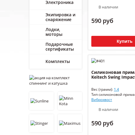
Электроника
В наличии
Экипировка и
снаряжение
590 руб
Лодки,
моторы
Купить
Подарочные
сертификаты
Комплекты
Силиконовая прим
Keitech Swing Impact
Вес (грамм):
1.4
Тип силиконовой прима
Виброхвост
В наличии
590 руб