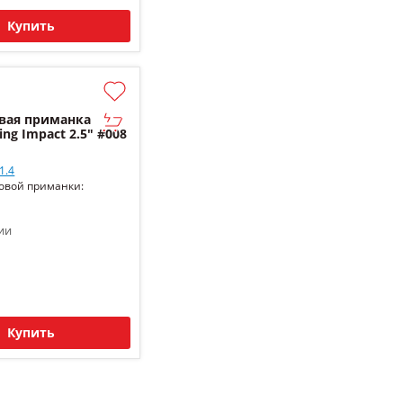
Купить
вая приманка
ing Impact 2.5" #008
1.4
овой приманки:
ии
Купить