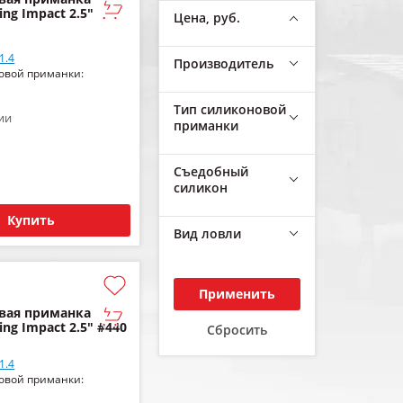
ing Impact 2.5"
Цена, руб.
1.4
Производитель
овой приманки:
Тип силиконовой
ии
приманки
Съедобный
силикон
Купить
Вид ловли
Применить
вая приманка
ing Impact 2.5" #440
Сбросить
1.4
овой приманки: