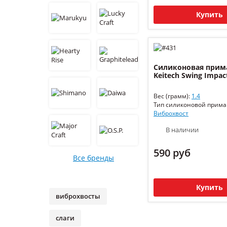
Купить
Силиконовая прим
Keitech Swing Impact
Вес (грамм):
1.4
Тип силиконовой прима
Виброхвост
В наличии
590 руб
Все бренды
Купить
виброхвосты
слаги