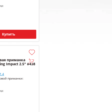
ии
Купить
вая приманка
ing Impact 2.5" #438
1.4
овой приманки:
ии