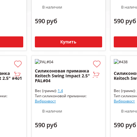
В наличии
В налич
590 руб
590 руб
Купить
Силиконовая приманка
анка
Силиконо
Keitech Swing Impact 2.5"
 2.5" #401
Keitech Sw
PAL#04
Вес (грамм):
1.4
Вес (грамм):
нки:
Тип силиконовой приманки:
Тип силикон
Виброхвост
Виброхвост
В наличии
В налич
590 руб
590 руб