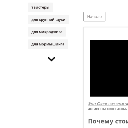
твистеры
Начало
для крупной щуки
для микроджига
для мормышинга
Этот Свинг является
активным хвостиком, 
Почему стои