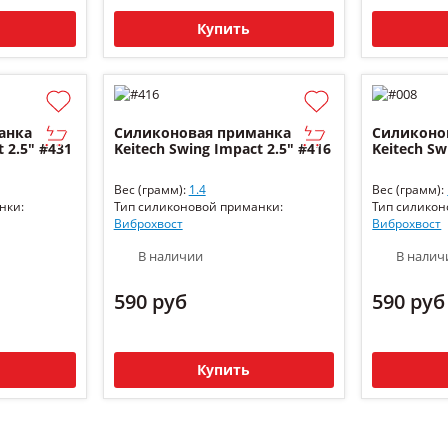
Купить
анка
Силиконовая приманка
Силиконо
 2.5" #431
Keitech Swing Impact 2.5" #416
Keitech Sw
Вес (грамм):
1.4
Вес (грамм):
нки:
Тип силиконовой приманки:
Тип силикон
Виброхвост
Виброхвост
В наличии
В налич
590 руб
590 руб
Купить