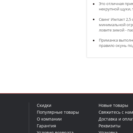
Это отличная при
некрупной щуки, 
Свинг Импакт 2,5 
минимальной огру
ловите зимой - па
Приманка выполне
правило окунь по
Скидки
Новые товары
Популярные товары
Свяжитесь с на
О компании
Доставка и опла
Гарантия
Реквизиты
Условия возврата
Упаковка