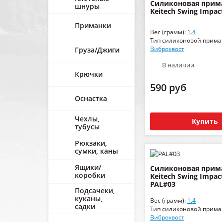
Силиконовая прим
шнуры
Keitech Swing Impact
Приманки
Вес (грамм):
1.4
Тип силиконовой прима
Виброхвост
Груза/Джиги
В наличии
Крючки
590 руб
Оснастка
Чехлы,
Купить
тубусы
Рюкзаки,
сумки, каны
Ящики/
Силиконовая прим
коробки
Keitech Swing Impact
PAL#03
Подсачеки,
куканы,
Вес (грамм):
1.4
садки
Тип силиконовой прима
Виброхвост