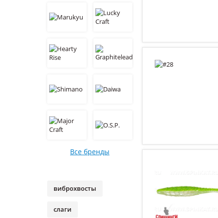
Все бренды
виброхвосты
слаги