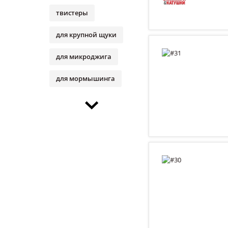
твистеры
для крупной щуки
для микроджига
для мормышинга