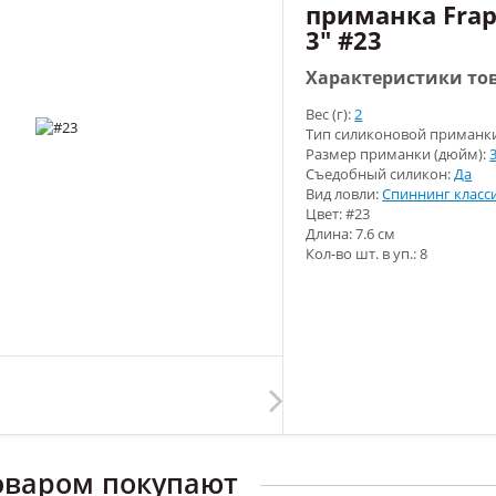
приманка Frap
3" #23
Характеристики то
Вес (г):
2
Тип силиконовой приманк
Размер приманки (дюйм):
Съедобный силикон:
Да
Вид ловли:
Спиннинг класс
Цвет: #23
Длина: 7.6 см
Кол-во шт. в уп.: 8
оваром покупают