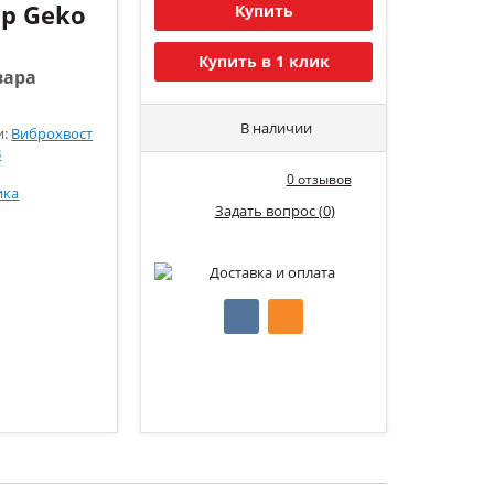
p Geko
Купить
Купить в 1 клик
вара
В наличии
и:
Виброхвост
3
0 отзывов
ика
Задать вопрос (0)