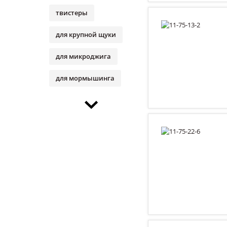
твистеры
для крупной щуки
для микроджига
для мормышинга