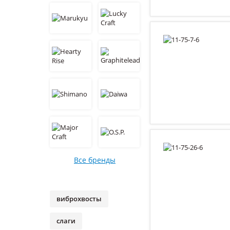
Все бренды
виброхвосты
слаги