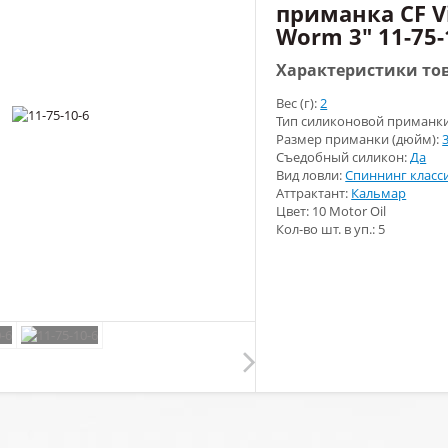
приманка CF V
Worm 3" 11-75-
Характеристики то
Вес (г):
2
Тип силиконовой приманк
Размер приманки (дюйм):
Съедобный силикон:
Да
Вид ловли:
Спиннинг класс
Аттрактант:
Кальмар
Цвет: 10 Motor Oil
Кол-во шт. в уп.: 5