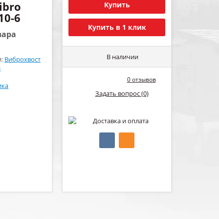
ibro
Купить
10-6
Купить в 1 клик
вара
В наличии
и:
Виброхвост
3
0 отзывов
ика
Задать вопрос (0)