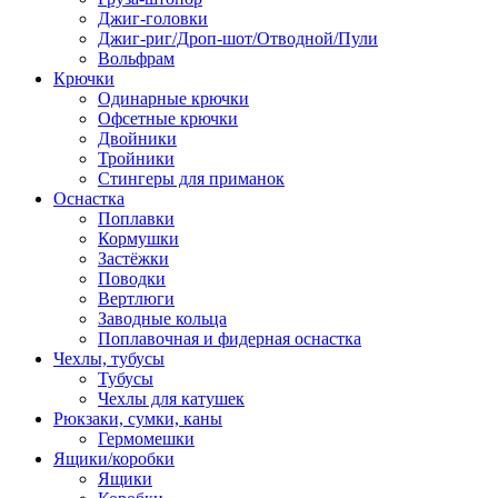
Джиг-головки
Джиг-риг/Дроп-шот/Отводной/Пули
Вольфрам
Крючки
Одинарные крючки
Офсетные крючки
Двойники
Тройники
Стингеры для приманок
Оснастка
Поплавки
Кормушки
Застёжки
Поводки
Вертлюги
Заводные кольца
Поплавочная и фидерная оснастка
Чехлы, тубусы
Тубусы
Чехлы для катушек
Рюкзаки, сумки, каны
Гермомешки
Ящики/коробки
Ящики