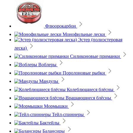
Флюорокарбон
Монофильные лески
Эстер (полиэстеровая
леска)
Силиконовые приманки
Воблеры
Поролоновые рыбки
Мандулы
Колеблющиеся блёсны
Вращающиеся блёсны
Мормышки
Тейл-спиннеры
Бактейлы
Балансиры