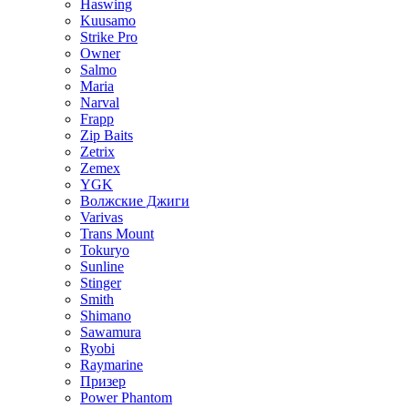
Haswing
Kuusamo
Strike Pro
Owner
Salmo
Maria
Narval
Frapp
Zip Baits
Zetrix
Zemex
YGK
Волжские Джиги
Varivas
Trans Mount
Tokuryo
Sunline
Stinger
Smith
Shimano
Sawamura
Ryobi
Raymarine
Призер
Power Phantom