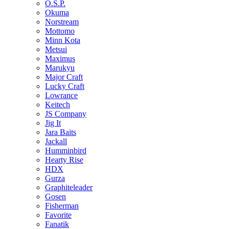
O.S.P.
Okuma
Norstream
Mottomo
Minn Kota
Metsui
Maximus
Marukyu
Major Craft
Lucky Craft
Lowrance
Keitech
JS Company
Jig It
Jara Baits
Jackall
Humminbird
Hearty Rise
HDX
Gurza
Graphiteleader
Gosen
Fisherman
Favorite
Fanatik