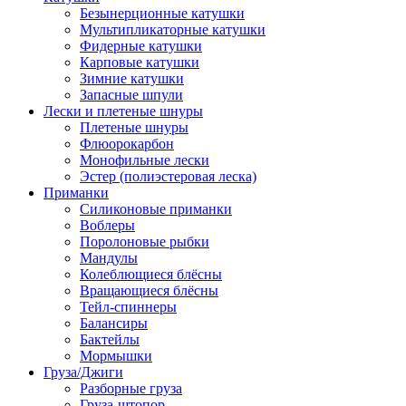
Безынерционные катушки
Мультипликаторные катушки
Фидерные катушки
Карповые катушки
Зимние катушки
Запасные шпули
Лески и плетеные шнуры
Плетеные шнуры
Флюорокарбон
Монофильные лески
Эстер (полиэстеровая леска)
Приманки
Силиконовые приманки
Воблеры
Поролоновые рыбки
Мандулы
Колеблющиеся блёсны
Вращающиеся блёсны
Тейл-спиннеры
Балансиры
Бактейлы
Мормышки
Груза/Джиги
Разборные груза
Груза-штопор