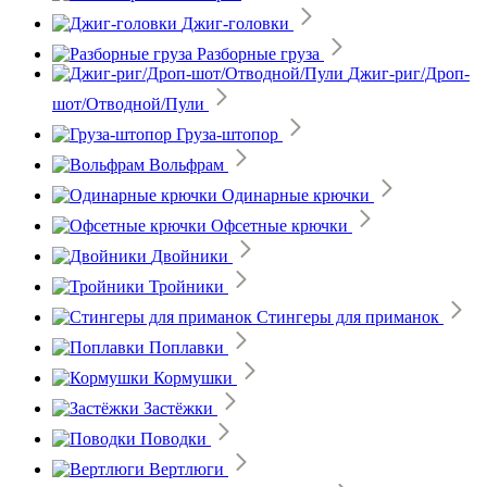
Джиг-головки
Разборные груза
Джиг-риг/Дроп-
шот/Отводной/Пули
Груза-штопор
Вольфрам
Одинарные крючки
Офсетные крючки
Двойники
Тройники
Стингеры для приманок
Поплавки
Кормушки
Застёжки
Поводки
Вертлюги