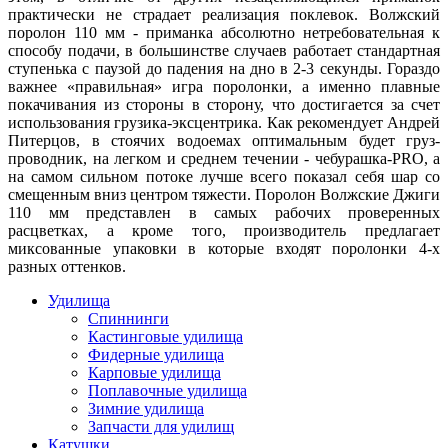
практически не страдает реализация поклевок. Волжский
поролон 110 мм - приманка абсолютно нетребовательная к
способу подачи, в большинстве случаев работает стандартная
ступенька с паузой до падения на дно в 2-3 секунды. Гораздо
важнее «правильная» игра поролонки, а именно плавные
покачивания из стороны в сторону, что достигается за счет
использования грузика-эксцентрика. Как рекомендует Андрей
Питерцов, в стоячих водоемах оптимальным будет груз-
проводник, на легком и среднем течении - чебурашка-PRO, а
на самом сильном потоке лучше всего показал себя шар со
смещенным вниз центром тяжести. Поролон Волжские Джиги
110 мм представлен в самых рабочих проверенных
расцветках, а кроме того, производитель предлагает
миксованные упаковки в которые входят поролонки 4-х
разных оттенков.
Удилища
Спиннинги
Кастинговые удилища
Фидерные удилища
Карповые удилища
Поплавочные удилища
Зимние удилища
Запчасти для удилищ
Катушки