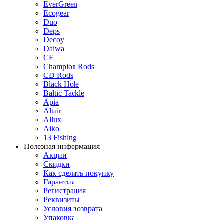
EverGreen
Ecogear
Duo
Deps
Decoy
Daiwa
CF
Champion Rods
CD Rods
Black Hole
Baltic Tackle
Apia
Altair
Allux
Aiko
13 Fishing
Полезная информация
Акции
Скидки
Как сделать покупку
Гарантия
Регистрация
Реквизиты
Условия возврата
Упаковка