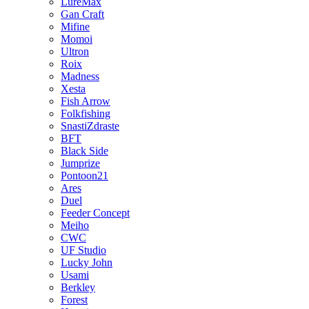
LureMax
Gan Craft
Mifine
Momoi
Ultron
Roix
Madness
Xesta
Fish Arrow
Folkfishing
SnastiZdraste
BFT
Black Side
Jumprize
Pontoon21
Ares
Duel
Feeder Concept
Meiho
CWC
UF Studio
Lucky John
Usami
Berkley
Forest