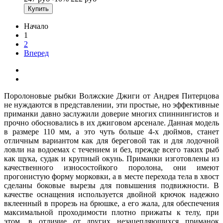
Купить
Начало
1
2
Вперед
Поролоновые рыбки Волжские Джиги от Андрея Питерцова
не нуждаются в представлении, эти простые, но эффективные
приманки давно заслужили доверие многих спиннингистов и
прочно обосновались в их джиговом арсенале. Данная модель
в размере 110 мм, а это чуть больше 4-х дюймов, станет
отличным вариантом как для береговой так и для лодочной
ловли на водоемах с течением и без, прежде всего таких рыб
как щука, судак и крупный окунь. Приманки изготовлены из
качественного износостойкого поролона, они имеют
прогонистую форму морковки, а в месте перехода тела в хвост
сделаны боковые вырезы для повышения подвижности. В
качестве оснащения используется двойной крючок надежно
вклеенный в прорезь на брюшке, а его жала, для обеспечения
максимальной проходимости плотно прижаты к телу, при
этом, в отличие от других незацепляющихся приманок