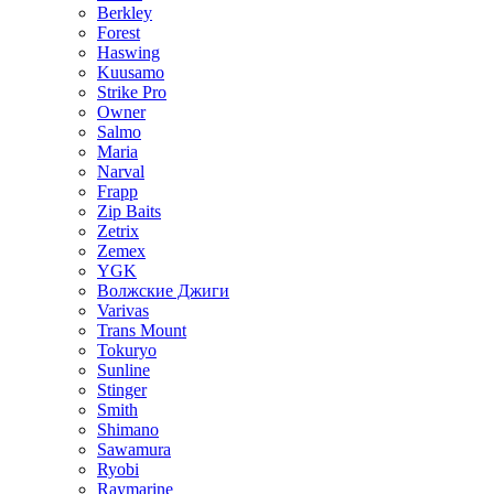
Berkley
Forest
Haswing
Kuusamo
Strike Pro
Owner
Salmo
Maria
Narval
Frapp
Zip Baits
Zetrix
Zemex
YGK
Волжские Джиги
Varivas
Trans Mount
Tokuryo
Sunline
Stinger
Smith
Shimano
Sawamura
Ryobi
Raymarine