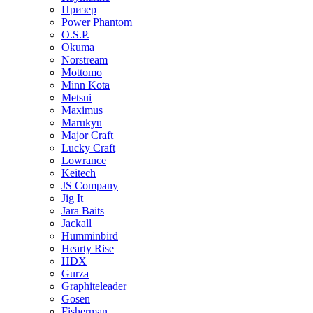
Призер
Power Phantom
O.S.P.
Okuma
Norstream
Mottomo
Minn Kota
Metsui
Maximus
Marukyu
Major Craft
Lucky Craft
Lowrance
Keitech
JS Company
Jig It
Jara Baits
Jackall
Humminbird
Hearty Rise
HDX
Gurza
Graphiteleader
Gosen
Fisherman