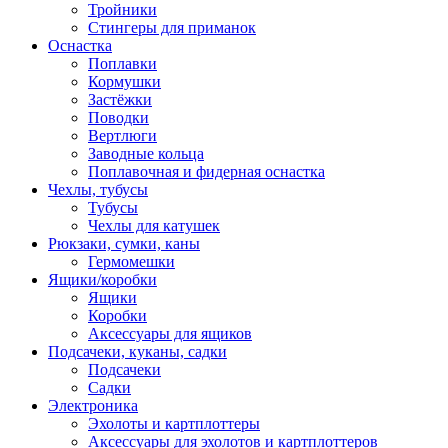
Тройники
Стингеры для приманок
Оснастка
Поплавки
Кормушки
Застёжки
Поводки
Вертлюги
Заводные кольца
Поплавочная и фидерная оснастка
Чехлы, тубусы
Тубусы
Чехлы для катушек
Рюкзаки, сумки, каны
Гермомешки
Ящики/коробки
Ящики
Коробки
Аксессуары для ящиков
Подсачеки, куканы, садки
Подсачеки
Садки
Электроника
Эхолоты и картплоттеры
Аксессуары для эхолотов и картплоттеров