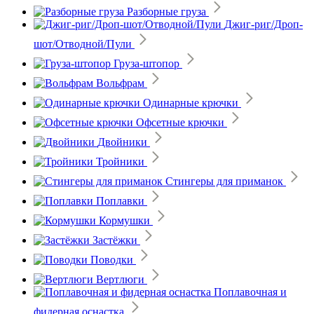
Разборные груза
Джиг-риг/Дроп-
шот/Отводной/Пули
Груза-штопор
Вольфрам
Одинарные крючки
Офсетные крючки
Двойники
Тройники
Стингеры для приманок
Поплавки
Кормушки
Застёжки
Поводки
Вертлюги
Поплавочная и
фидерная оснастка