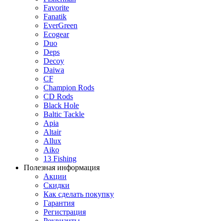
Favorite
Fanatik
EverGreen
Ecogear
Duo
Deps
Decoy
Daiwa
CF
Champion Rods
CD Rods
Black Hole
Baltic Tackle
Apia
Altair
Allux
Aiko
13 Fishing
Полезная информация
Акции
Скидки
Как сделать покупку
Гарантия
Регистрация
Реквизиты