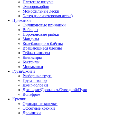
Плетеные шнуры
Флюорокарбон
Монофильные лески
Эстер (полиэстеровая леска)
Приманки
Силиконовые приманки
Воблеры
Поролоновые рыбки
Мандулы
Колеблющиеся блёсны
Вращающиеся блёсны
Тейл-спиннеры
Балансиры
Бактейлы
Мормышки
Груза/Джиги
Разборные груза
Груза-штопор
Джиг-головки
Джиг-риг/Дроп-шот/Отводной/Пули
Вольфрам
Крючки
Одинарные крючки
Офсетные крючки
Двойники