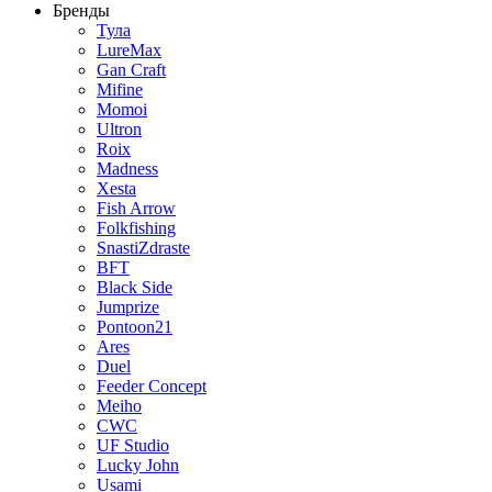
Бренды
Тула
LureMax
Gan Craft
Mifine
Momoi
Ultron
Roix
Madness
Xesta
Fish Arrow
Folkfishing
SnastiZdraste
BFT
Black Side
Jumprize
Pontoon21
Ares
Duel
Feeder Concept
Meiho
CWC
UF Studio
Lucky John
Usami