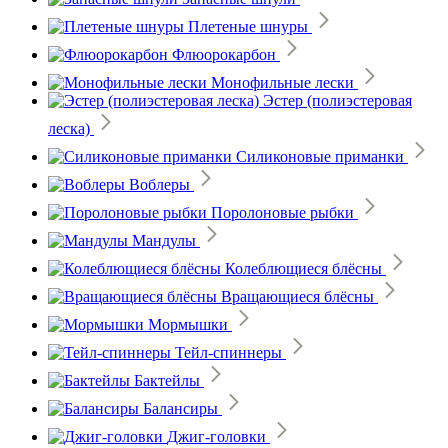
Плетеные шнуры
Флюорокарбон
Монофильные лески
Эстер (полиэстеровая
леска)
Силиконовые приманки
Воблеры
Поролоновые рыбки
Мандулы
Колеблющиеся блёсны
Вращающиеся блёсны
Мормышки
Тейл-спиннеры
Бактейлы
Балансиры
Джиг-головки