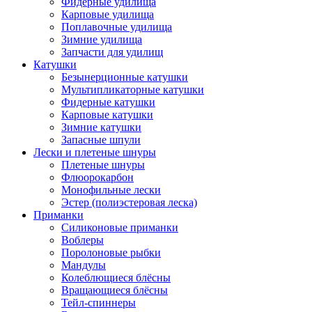
Фидерные удилища
Карповые удилища
Поплавочные удилища
Зимние удилища
Запчасти для удилищ
Катушки
Безынерционные катушки
Мультипликаторные катушки
Фидерные катушки
Карповые катушки
Зимние катушки
Запасные шпули
Лески и плетеные шнуры
Плетеные шнуры
Флюорокарбон
Монофильные лески
Эстер (полиэстеровая леска)
Приманки
Силиконовые приманки
Воблеры
Поролоновые рыбки
Мандулы
Колеблющиеся блёсны
Вращающиеся блёсны
Тейл-спиннеры