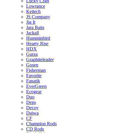
Lucky Craft
Lowrance
Keitech
JS Company
Jig It
Jara Baits
Jackall
Humminbird
Hearty Rise
HDX
Gurza
Graphiteleader
Gosen
Fisherman
Favorite
Fanatik
EverGreen
Ecogear
Duo
Deps
Decoy
Daiwa
CF
Champion Rods
CD Rods