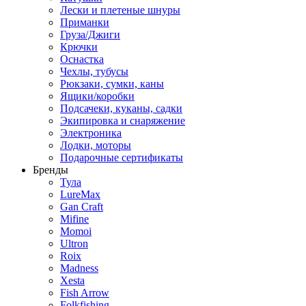
Лески и плетеные шнуры
Приманки
Груза/Джиги
Крючки
Оснастка
Чехлы, тубусы
Рюкзаки, сумки, каны
Ящики/коробки
Подсачеки, куканы, садки
Экипировка и снаряжение
Электроника
Лодки, моторы
Подарочные сертификаты
Бренды
Тула
LureMax
Gan Craft
Mifine
Momoi
Ultron
Roix
Madness
Xesta
Fish Arrow
Folkfishing