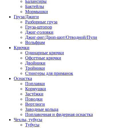
Балансиры
Бактейлы
Мормышки
Груза/Джиги
Разборные груза
Груза-штопор
Джиг-головки
Джиг-риг/Дроп-шот/Отводной/Пули
Вольфрам
Крючки
Одинарные крючки
Офсетные крючки
Двойники
Тройники
Стингеры для приманок
Оснастка
Поплавки
Кормушки
Застёжки
Поводки
Вертлюги
Заводные кольца
Поплавочная и фидерная оснастка
Чехлы, тубусы
Тубусы