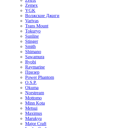
Zetrix
Zemex
YGK
Волжские Джиги
Varivas
Trans Mount
Tokuryo
Sunline
Stinger
Smith
Shimano
Sawamura
Ryobi
Raymarine
Призер
Power Phantom
O.S.P.
Okuma
Norstream
Mottomo
Minn Kota
Metsui
Maximus
Marukyu
Major Craft