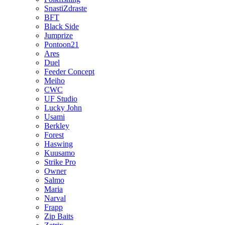
SnastiZdraste
BFT
Black Side
Jumprize
Pontoon21
Ares
Duel
Feeder Concept
Meiho
CWC
UF Studio
Lucky John
Usami
Berkley
Forest
Haswing
Kuusamo
Strike Pro
Owner
Salmo
Maria
Narval
Frapp
Zip Baits