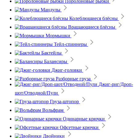
Поролоновые рыбки
Мандулы
Колеблющиеся блёсны
Вращающиеся блёсны
Мормышки
Тейл-спиннеры
Бактейлы
Балансиры
Джиг-головки
Разборные груза
Джиг-риг/Дроп-
шот/Отводной/Пули
Груза-штопор
Вольфрам
Одинарные крючки
Офсетные крючки
Двойники