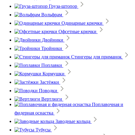
Груза-штопор
Вольфрам
Одинарные крючки
Офсетные крючки
Двойники
Тройники
Стингеры для приманок
Поплавки
Кормушки
Застёжки
Поводки
Вертлюги
Поплавочная и
фидерная оснастка
Заводные кольца
Тубусы