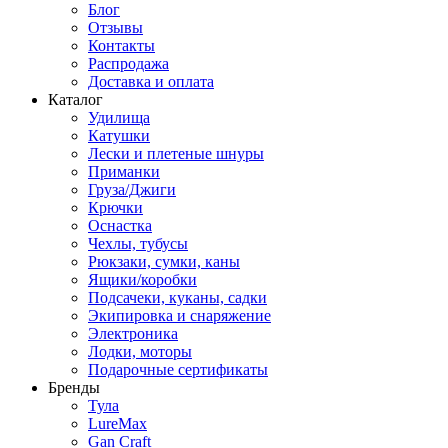
Блог
Отзывы
Контакты
Распродажа
Доставка и оплата
Каталог
Удилища
Катушки
Лески и плетеные шнуры
Приманки
Груза/Джиги
Крючки
Оснастка
Чехлы, тубусы
Рюкзаки, сумки, каны
Ящики/коробки
Подсачеки, куканы, садки
Экипировка и снаряжение
Электроника
Лодки, моторы
Подарочные сертификаты
Бренды
Тула
LureMax
Gan Craft