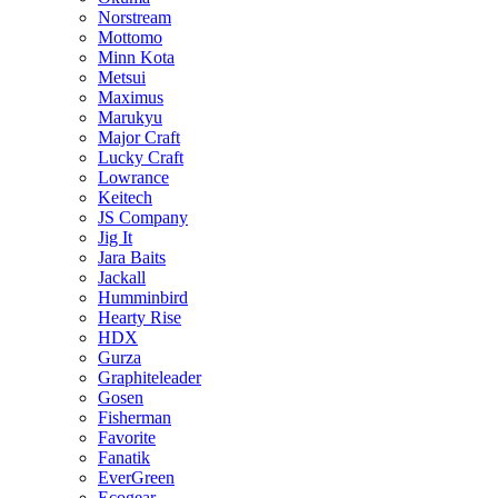
Norstream
Mottomo
Minn Kota
Metsui
Maximus
Marukyu
Major Craft
Lucky Craft
Lowrance
Keitech
JS Company
Jig It
Jara Baits
Jackall
Humminbird
Hearty Rise
HDX
Gurza
Graphiteleader
Gosen
Fisherman
Favorite
Fanatik
EverGreen
Ecogear