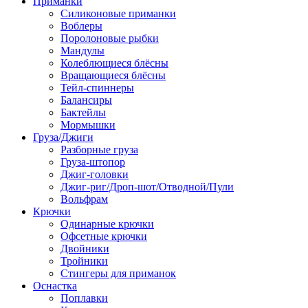
Приманки
Силиконовые приманки
Воблеры
Поролоновые рыбки
Мандулы
Колеблющиеся блёсны
Вращающиеся блёсны
Тейл-спиннеры
Балансиры
Бактейлы
Мормышки
Груза/Джиги
Разборные груза
Груза-штопор
Джиг-головки
Джиг-риг/Дроп-шот/Отводной/Пули
Вольфрам
Крючки
Одинарные крючки
Офсетные крючки
Двойники
Тройники
Стингеры для приманок
Оснастка
Поплавки