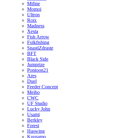
Mifine
Momoi
Ultron
Roix
Madness
Xesta
Fish Arrow
Folkfishing
SnastiZdraste
BFT
Black Side
Jumprize
Pontoon21
Ares
Duel
Feeder Concept
Meiho
CWC
UF Studio
Lucky John
Usami
Berkley
Forest
Haswing
Kuusamo