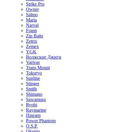
Strike Pro
Owner
Salmo
Maria
Narval
Frapp
Zip Baits
Zetrix
Zemex
YGK
Волжские Джиги
Varivas
Trans Mount
Tokuryo
Sunline
Stinger
Smith
Shimano
Sawamura
Ryobi
Raymarine
Призер
Power Phantom
O.S.P.
Okuma