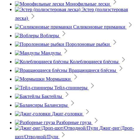
Монофильные лески
Эстер (полиэстеровая
леска)
Силиконовые приманки
Воблеры
Поролоновые рыбки
Мандулы
Колеблющиеся блёсны
Вращающиеся блёсны
Мормышки
Тейл-спиннеры
Бактейлы
Балансиры
Джиг-головки
Разборные груза
Джиг-риг/Дроп-
шот/Отводной/Пули