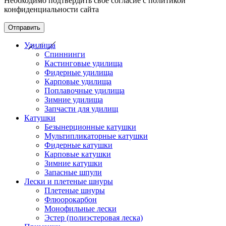
Необходимо подтвердить свое согласие с политикой
конфиденциальности сайта
Отправить
Удилища
Спиннинги
Кастинговые удилища
Фидерные удилища
Карповые удилища
Поплавочные удилища
Зимние удилища
Запчасти для удилищ
Катушки
Безынерционные катушки
Мультипликаторные катушки
Фидерные катушки
Карповые катушки
Зимние катушки
Запасные шпули
Лески и плетеные шнуры
Плетеные шнуры
Флюорокарбон
Монофильные лески
Эстер (полиэстеровая леска)