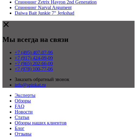
Спиннинг Zetrix Hayron 2nd Generation
Спиннинг Narval Argument
Daiwa Bait Junkie 7" Jerkshad
Мы всегда на связи
+7 (495) 407-07-96
+7 (917) 424-09-09
+7 (965) 202-66-00
+7 (978) 100-77-06
Заказать обратный звонок
info@spinkat.ru
Эксперты
Обзоры
FAQ
Новости
Статьи
Обзоры наших клиентов
Блог
Отзывы