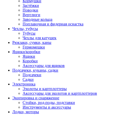
Кормушки
Застёжки
Поводки
Вертлюги
Заводные кольца
Поплавочная и фидерная оснастка
Чехлы, тубусы
Тубусы
Чехлы для катушек
Рюкзаки, сумки, каны
Гермомешки
Ящики/коробки
Ящики
Коробки
Аксессуары для ящиков
Подсачеки, куканы, садки
Подсачеки
Садки
Электроника
Эхолоты и картплоттеры
Аксессуары для эхолотов и картплоттеров
Экипировка и снаряжение
Стойки, род-поды, подставки
Инструменты и аксессуары
Лодки, моторы