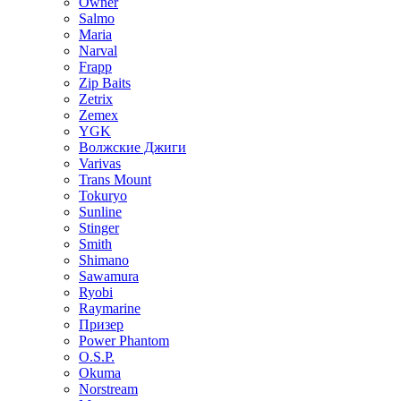
Owner
Salmo
Maria
Narval
Frapp
Zip Baits
Zetrix
Zemex
YGK
Волжские Джиги
Varivas
Trans Mount
Tokuryo
Sunline
Stinger
Smith
Shimano
Sawamura
Ryobi
Raymarine
Призер
Power Phantom
O.S.P.
Okuma
Norstream