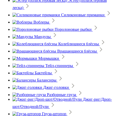
Эстер (полиэстеровая
леска)
Силиконовые приманки
Воблеры
Поролоновые рыбки
Мандулы
Колеблющиеся блёсны
Вращающиеся блёсны
Мормышки
Тейл-спиннеры
Бактейлы
Балансиры
Джиг-головки
Разборные груза
Джиг-риг/Дроп-
шот/Отводной/Пули
Груза-штопор