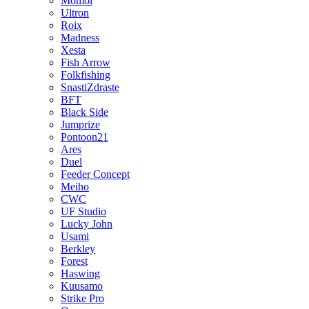
Momoi
Ultron
Roix
Madness
Xesta
Fish Arrow
Folkfishing
SnastiZdraste
BFT
Black Side
Jumprize
Pontoon21
Ares
Duel
Feeder Concept
Meiho
CWC
UF Studio
Lucky John
Usami
Berkley
Forest
Haswing
Kuusamo
Strike Pro