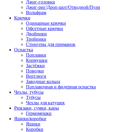
Джиг-головки
Джиг-риг/Дроп-шот/Отводной/Пули
Вольфрам
Крючки
Одинарные крючки
Офсетные крючки
Двойники
Тройники
Стингеры для приманок
Оснастка
Поплавки
Кормушки
Застёжки
Поводки
Вертлюги
Заводные кольца
Поплавочная и фидерная оснастка
Чехлы, тубусы
Тубусы
Чехлы для катушек
Рюкзаки, сумки, каны
Гермомешки
Ящики/коробки
Ящики
Коробки