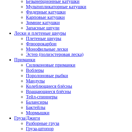
Безынерционные катушки
Мультипликаторные катушки
Фидерные катушки
Карповые катушки
Зимние катушки
Запасные шпули
Лески и плетеные шнуры
Плетеные шнуры
Флюорокарбон
Монофильные лески
Эстер (полиэстеровая леска)
Приманки
Силиконовые приманки
Воблеры
Поролоновые рыбки
Мандулы
Колеблющиеся блёсны
Вращающиеся блёсны
Тейл-спиннеры
Балансиры
Бактейлы
Мормышки
Груза/Джиги
Разборные груза
Груза-штопор