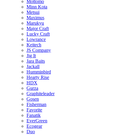
Mottomo
Minn Kota
Metsui
Maximus
Marukyu
Major Craft
Lucky Craft
Lowrance
Keitech
JS Company
Jig It
Jara Baits
Jackall
Humminbird
Hearty Rise
HDX
Gurza
Graphiteleader
Gosen
Fisherman
Favorite
Fanatik
EverGreen
Ecogear
Duo