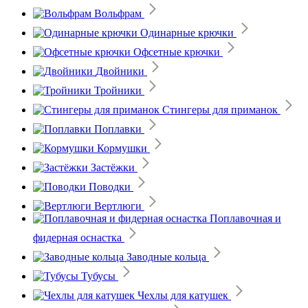
Вольфрам
Одинарные крючки
Офсетные крючки
Двойники
Тройники
Стингеры для приманок
Поплавки
Кормушки
Застёжки
Поводки
Вертлюги
Поплавочная и
фидерная оснастка
Заводные кольца
Тубусы
Чехлы для катушек