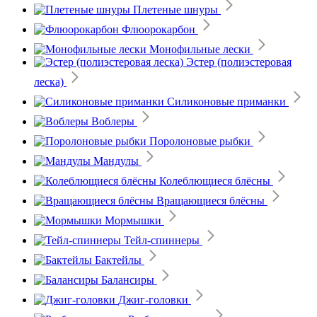
Плетеные шнуры
Флюорокарбон
Монофильные лески
Эстер (полиэстеровая
леска)
Силиконовые приманки
Воблеры
Поролоновые рыбки
Мандулы
Колеблющиеся блёсны
Вращающиеся блёсны
Мормышки
Тейл-спиннеры
Бактейлы
Балансиры
Джиг-головки