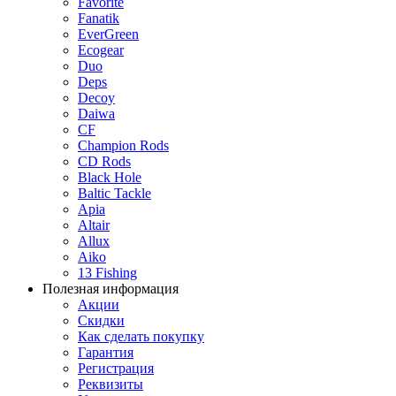
Favorite
Fanatik
EverGreen
Ecogear
Duo
Deps
Decoy
Daiwa
CF
Champion Rods
CD Rods
Black Hole
Baltic Tackle
Apia
Altair
Allux
Aiko
13 Fishing
Полезная информация
Акции
Скидки
Как сделать покупку
Гарантия
Регистрация
Реквизиты