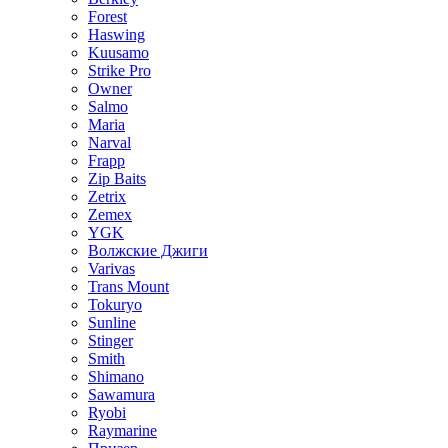
Forest
Haswing
Kuusamo
Strike Pro
Owner
Salmo
Maria
Narval
Frapp
Zip Baits
Zetrix
Zemex
YGK
Волжские Джиги
Varivas
Trans Mount
Tokuryo
Sunline
Stinger
Smith
Shimano
Sawamura
Ryobi
Raymarine