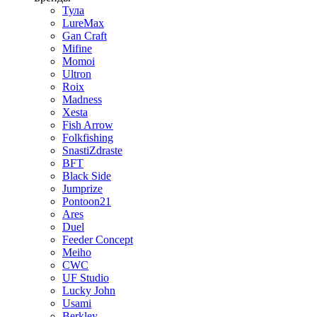
Тула
LureMax
Gan Craft
Mifine
Momoi
Ultron
Roix
Madness
Xesta
Fish Arrow
Folkfishing
SnastiZdraste
BFT
Black Side
Jumprize
Pontoon21
Ares
Duel
Feeder Concept
Meiho
CWC
UF Studio
Lucky John
Usami
Berkley