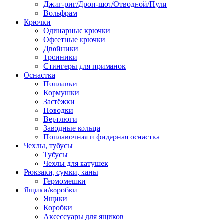
Джиг-риг/Дроп-шот/Отводной/Пули
Вольфрам
Крючки
Одинарные крючки
Офсетные крючки
Двойники
Тройники
Стингеры для приманок
Оснастка
Поплавки
Кормушки
Застёжки
Поводки
Вертлюги
Заводные кольца
Поплавочная и фидерная оснастка
Чехлы, тубусы
Тубусы
Чехлы для катушек
Рюкзаки, сумки, каны
Гермомешки
Ящики/коробки
Ящики
Коробки
Аксессуары для ящиков