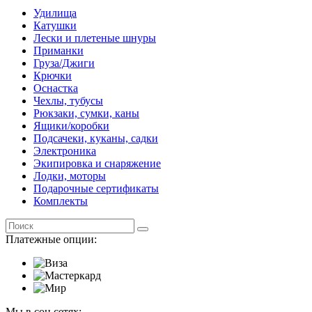
Удилища
Катушки
Лески и плетеные шнуры
Приманки
Груза/Джиги
Крючки
Оснастка
Чехлы, тубусы
Рюкзаки, сумки, каны
Ящики/коробки
Подсачеки, куканы, садки
Электроника
Экипировка и снаряжение
Лодки, моторы
Подарочные сертификаты
Комплекты
Платежные опции:
Мы в соц сетях: