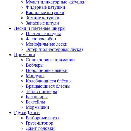
Мультипликаторные катушки
Фидерные катушки
Карповые катушки
Зимние катушки
Запасные шпули
Лески и плетеные шнуры
Плетеные шнуры
Флюорокарбон
Монофильные лески
Эстер (полиэстеровая леска)
Приманки
Силиконовые приманки
Воблеры
Поролоновые рыбки
Мандулы
Колеблющиеся блёсны
Вращающиеся блёсны
Тейл-спиннеры
Балансиры
Бактейлы
Мормышки
Груза/Джиги
Разборные груза
Груза-штопор
Джиг-головки