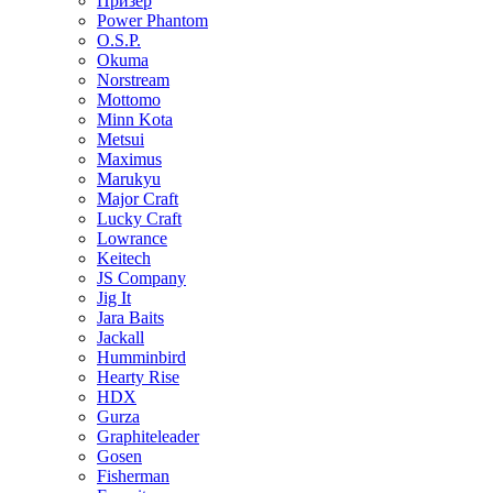
Призер
Power Phantom
O.S.P.
Okuma
Norstream
Mottomo
Minn Kota
Metsui
Maximus
Marukyu
Major Craft
Lucky Craft
Lowrance
Keitech
JS Company
Jig It
Jara Baits
Jackall
Humminbird
Hearty Rise
HDX
Gurza
Graphiteleader
Gosen
Fisherman