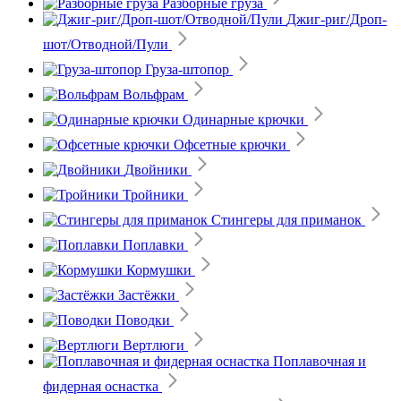
Разборные груза
Джиг-риг/Дроп-
шот/Отводной/Пули
Груза-штопор
Вольфрам
Одинарные крючки
Офсетные крючки
Двойники
Тройники
Стингеры для приманок
Поплавки
Кормушки
Застёжки
Поводки
Вертлюги
Поплавочная и
фидерная оснастка