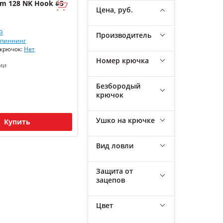
m 128 NK Hook #5
Цена, руб.
й
Производитель
пиннинг
 крючок:
Нет
Номер крючка
ии
Безбородый
крючок
Ушко на крючке
Купить
Вид ловли
Защита от
зацепов
Цвет