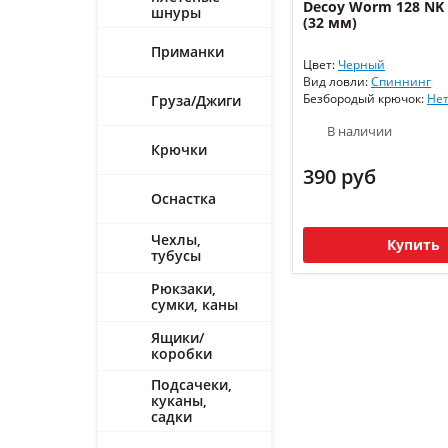
Decoy Worm 128 NK
шнуры
(32 мм)
Приманки
Цвет:
Черный
Вид ловли:
Спиннинг
Безбородый крючок:
Не
Груза/Джиги
В наличии
Крючки
390 руб
Оснастка
Чехлы,
Купить
тубусы
Рюкзаки,
сумки, каны
Ящики/
коробки
Подсачеки,
куканы,
садки