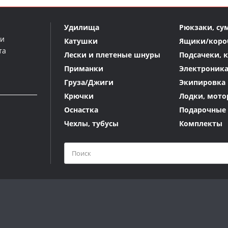
Удилища
Рюкзаки, су
ми
Катушки
Ящики/коро
та
Лески и плетеные шнуры
Подсачеки, 
Приманки
Электроник
Груза/Джиги
Экипировка 
Крючки
Лодки, мото
Оснастка
Подарочные
Чехлы, тубусы
Комплекты