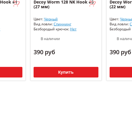
 Hook #1
Decoy Worm 128 NK Hook #3
Decoy Wor
(27 мм)
(22 мм)
Цвет:
Черный
Цвет:
Черны
Вид ловли:
Спиннинг
Вид ловли:
С
т
Безбородый крючок:
Нет
Безбородый
В наличии
В налич
390 руб
390 руб
Купить