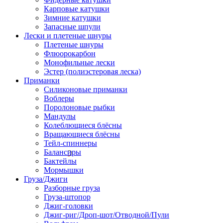
Карповые катушки
Зимние катушки
Запасные шпули
Лески и плетеные шнуры
Плетеные шнуры
Флюорокарбон
Монофильные лески
Эстер (полиэстеровая леска)
Приманки
Силиконовые приманки
Воблеры
Поролоновые рыбки
Мандулы
Колеблющиеся блёсны
Вращающиеся блёсны
Тейл-спиннеры
Балансиры
Бактейлы
Мормышки
Груза/Джиги
Разборные груза
Груза-штопор
Джиг-головки
Джиг-риг/Дроп-шот/Отводной/Пули