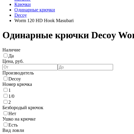
Крючки
Одинарные крючки
Decoy
Worm 120 HD Hook Masubari
Одинарные крючки Decoy Wor
Наличие
Да
Цена, руб.
Производитель
Decoy
Номер крючка
1
1/0
2
Безбородый крючок
Нет
Ушко на крючке
Есть
Вид ловли