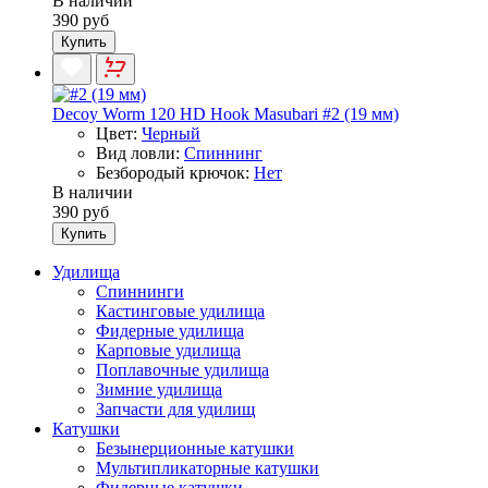
В наличии
390 руб
Купить
Decoy Worm 120 HD Hook Masubari #2 (19 мм)
Цвет:
Черный
Вид ловли:
Спиннинг
Безбородый крючок:
Нет
В наличии
390 руб
Купить
Удилища
Спиннинги
Кастинговые удилища
Фидерные удилища
Карповые удилища
Поплавочные удилища
Зимние удилища
Запчасти для удилищ
Катушки
Безынерционные катушки
Мультипликаторные катушки
Фидерные катушки