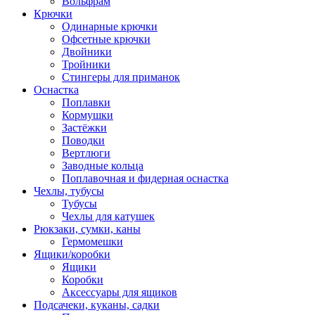
Вольфрам
Крючки
Одинарные крючки
Офсетные крючки
Двойники
Тройники
Стингеры для приманок
Оснастка
Поплавки
Кормушки
Застёжки
Поводки
Вертлюги
Заводные кольца
Поплавочная и фидерная оснастка
Чехлы, тубусы
Тубусы
Чехлы для катушек
Рюкзаки, сумки, каны
Гермомешки
Ящики/коробки
Ящики
Коробки
Аксессуары для ящиков
Подсачеки, куканы, садки