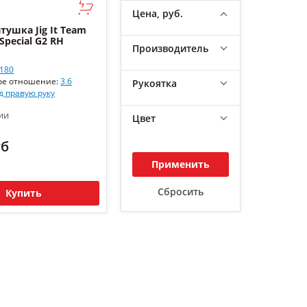
Цена, руб.
тушка Jig It Team
Special G2 RH
Производитель
180
ое отношение:
3.6
Рукоятка
д правую руку
ии
Цвет
уб
Применить
Сбросить
Купить