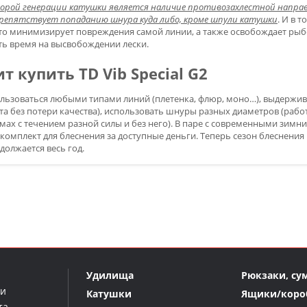
орой генерации катушки является наличие противозахлестной напра
препятствует попаданию шнура куда либо, кроме шпули катушки
. И в 
что минимизирует повреждения самой линии, а также освобождает рыб
ь время на высвобождении лески.
т купить TD Vib Special G2
ользоваться любыми типами линий (плетенка, флюр, моно…), выдержи
ота без потери качества), использовать шнуры разных диаметров (раб
емах с течением разной силы и без него). В паре с современными зим
комплект для блеснения за доступные деньги. Теперь сезон блеснения 
одолжается весь год.
Удилища
Рюкзаки, су
ми
Катушки
Ящики/коро
та