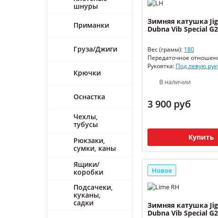
шнуры
Зимняя катушка Jig
Приманки
Dubna Vib Special G
Груза/Джиги
Вес (грамм):
180
Передаточное отношен
Рукоятка:
Под левую рук
Крючки
В наличии
Оснастка
3 900 руб
Чехлы,
тубусы
Купить
Рюкзаки,
сумки, каны
Ящики/
Новое
коробки
Подсачеки,
куканы,
садки
Зимняя катушка Jig
Dubna Vib Special G