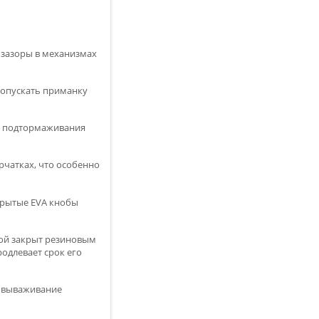
 зазоры в механизмах
 опускать приманку
о подтормаживания
рчатках, что особенно
крытые EVA кнобы
ой закрыт резиновым
одлевает срок его
е вываживание