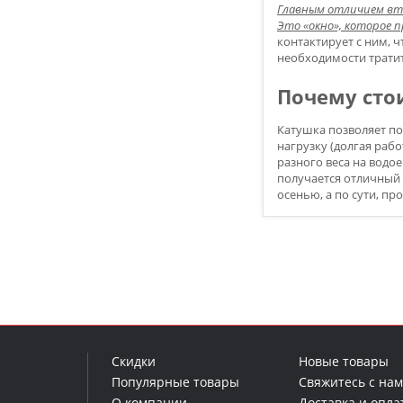
Главным отличием вт
Это «окно», которое 
контактирует с ним, 
необходимости тратит
Почему стои
Катушка позволяет п
нагрузку (долгая раб
разного веса на водо
получается отличный 
осенью, а по сути, пр
Скидки
Новые товары
Популярные товары
Свяжитесь с на
О компании
Доставка и опла