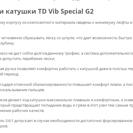
 катушки TD Vib Special G2
му корпусу из композитного материала сведены к минимуму люфты и
т мгновенно сбрасывать леску со шпули, что дает возможность быстро
лубину;
оз не даст сойти долгожданному трофею, а система дополнительног
 допустить перебежек лески;
ая ручка позволяет комфортно работать с катушкой даже в толстых пе
ий период;
годаря отличной сбалансированности повышает комфорт ловли, а по
скальзывание пальцев;
ков делают ход катушки максимально плавным и комфортным, а осев
торый предотвращает попадание воды и грязи в этот узел тем самым пр
нении рабочих качеств;
ло 3.6:1 допускает в случае необходимости достаточно форсированно
ров.