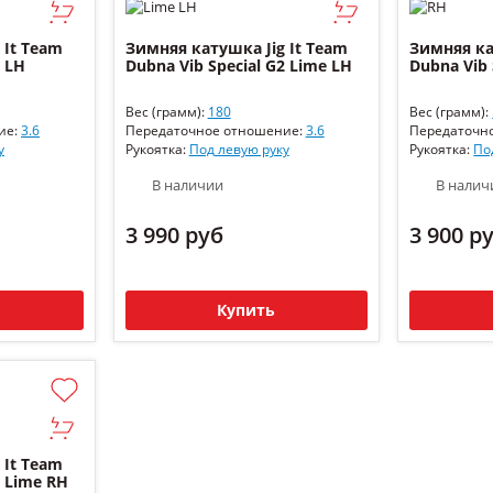
 It Team
Зимняя катушка Jig It Team
Зимняя ка
2 LH
Dubna Vib Special G2 Lime LH
Dubna Vib 
Вес (грамм):
180
Вес (грамм):
ие:
3.6
Передаточное отношение:
3.6
Передаточн
у
Рукоятка:
Под левую руку
Рукоятка:
По
В наличии
В налич
3 990 руб
3 900 р
Купить
 It Team
2 Lime RH