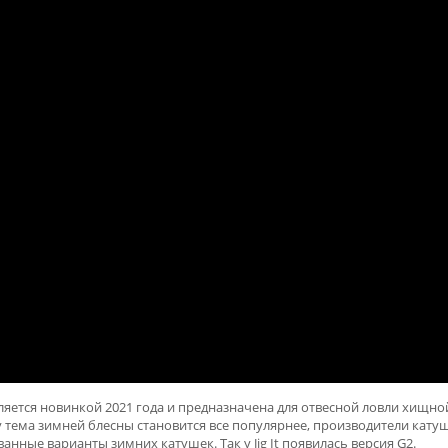
вляется новинкой 2021 года и предназначена для отвесной ловли хищно
 тема зимней блесны становится все популярнее, производители кату
нные варианты зимних катушек. Так у Jig It появилась версия G2.