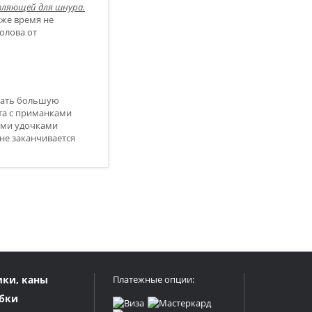
вляющей для шнура.
тоже время не
олова от
вать большую
ота с приманками
ними удочками
не заканчивается
мки, каны
Платежные опции:
бки