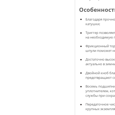
Особенности
Благодаря прочно
катушки;
Триггер позволяе
на необходимую г
Фрикционный торм
шпули поможет не
Достаточно высок
актуально в зимн
Двойной кноб бла
предотвращают со
Восемь подшипни
уплотнителем, ко
службы при сохра
Передаточное чис
крупных экземпля