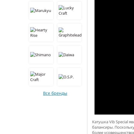
Все бренды
Катушка Vib Special я
балансиры. Поскольку
более усовершенствова