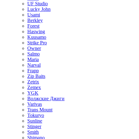
UF Studio
Lucky John
Usami
Berkley
Forest
Haswing
Kuusamo
Strike Pro
Owner
Salmo
Maria
Narval
Frapp
Zip Baits
Zetrix
Zemex
YGK
Волжские Джиги
Varivas
Trans Mount
Tokuryo
Sunline
Stinger
Smith
Shimano