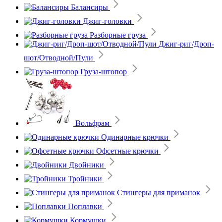
Балансиры
Джиг-головки
Разборные груза
Джиг-риг/Дроп-
шот/Отводной/Пули
Груза-штопор
Вольфрам
Одинарные крючки
Офсетные крючки
Двойники
Тройники
Стингеры для приманок
Поплавки
Кормушки