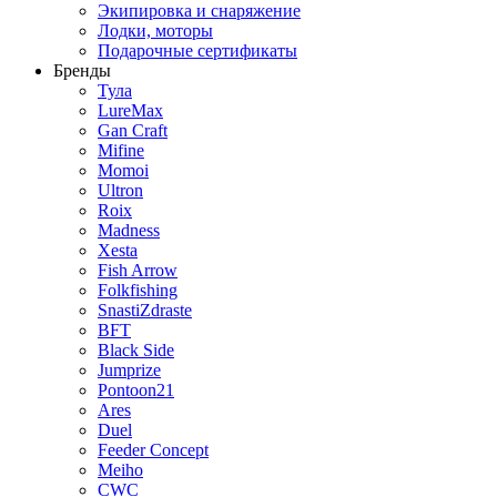
Экипировка и снаряжение
Лодки, моторы
Подарочные сертификаты
Бренды
Тула
LureMax
Gan Craft
Mifine
Momoi
Ultron
Roix
Madness
Xesta
Fish Arrow
Folkfishing
SnastiZdraste
BFT
Black Side
Jumprize
Pontoon21
Ares
Duel
Feeder Concept
Meiho
CWC