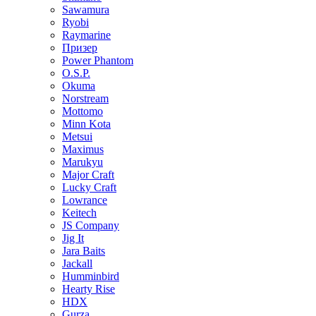
Sawamura
Ryobi
Raymarine
Призер
Power Phantom
O.S.P.
Okuma
Norstream
Mottomo
Minn Kota
Metsui
Maximus
Marukyu
Major Craft
Lucky Craft
Lowrance
Keitech
JS Company
Jig It
Jara Baits
Jackall
Humminbird
Hearty Rise
HDX
Gurza