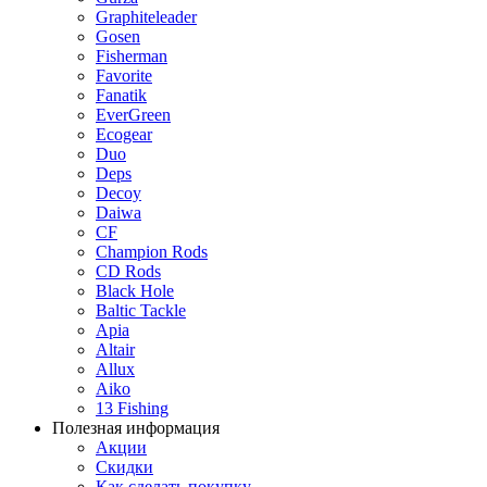
Graphiteleader
Gosen
Fisherman
Favorite
Fanatik
EverGreen
Ecogear
Duo
Deps
Decoy
Daiwa
CF
Champion Rods
CD Rods
Black Hole
Baltic Tackle
Apia
Altair
Allux
Aiko
13 Fishing
Полезная информация
Акции
Скидки
Как сделать покупку