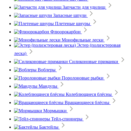
Запчасти для удилищ
Запасные шпули
Плетеные шнуры
Флюорокарбон
Монофильные лески
Эстер (полиэстеровая
леска)
Силиконовые приманки
Воблеры
Поролоновые рыбки
Мандулы
Колеблющиеся блёсны
Вращающиеся блёсны
Мормышки
Тейл-спиннеры
Бактейлы