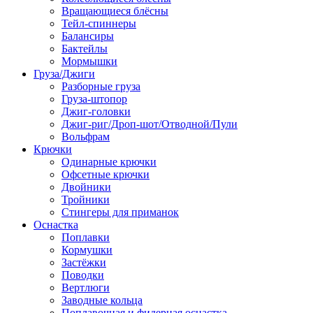
Вращающиеся блёсны
Тейл-спиннеры
Балансиры
Бактейлы
Мормышки
Груза/Джиги
Разборные груза
Груза-штопор
Джиг-головки
Джиг-риг/Дроп-шот/Отводной/Пули
Вольфрам
Крючки
Одинарные крючки
Офсетные крючки
Двойники
Тройники
Стингеры для приманок
Оснастка
Поплавки
Кормушки
Застёжки
Поводки
Вертлюги
Заводные кольца
Поплавочная и фидерная оснастка