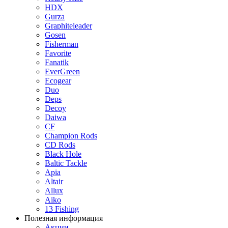
HDX
Gurza
Graphiteleader
Gosen
Fisherman
Favorite
Fanatik
EverGreen
Ecogear
Duo
Deps
Decoy
Daiwa
CF
Champion Rods
CD Rods
Black Hole
Baltic Tackle
Apia
Altair
Allux
Aiko
13 Fishing
Полезная информация
Акции