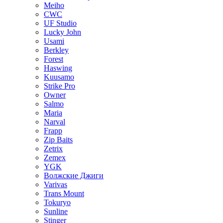
Meiho
CWC
UF Studio
Lucky John
Usami
Berkley
Forest
Haswing
Kuusamo
Strike Pro
Owner
Salmo
Maria
Narval
Frapp
Zip Baits
Zetrix
Zemex
YGK
Волжские Джиги
Varivas
Trans Mount
Tokuryo
Sunline
Stinger