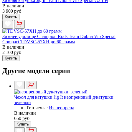
Зимняя катушка Jig It Team Dubna Vib Special G2 LH
В наличии
3 900 руб
Купить
Зимнее удилище Champion Rods Team Dubna Vib Special
Compact TDVSC-57XH до 60 грамм
В наличии
2 100 руб
Купить
Другие модели серии
Чехол для катушки Jig It неопреновый д/катушки,
зеленый
Тип чехла:
Из неопрена
В наличии
650 руб
Купить