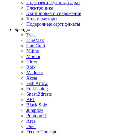
Подсачеки, куканы, садки
Электроника
Экипировка и снаряжение
Лодки, моторы
Подарочные сертификаты
Бренды
Тула
LureMax
Gan Craft
Mifine
Momoi
Ultron
Roix
Madness
Xesta
Fish Arrow
Folkfishing
SnastiZdraste
BFT
Black Side
Jumprize
Pontoon21
Ares
Duel
Feeder Concept