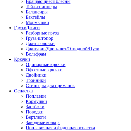
Вращающиеся блёсны
Тейл-спиннеры
Балансиры
Бактейлы
Мормышки
Груза/Джиги
Разборные груза
Груза-штопор
Джиг-головки
Джиг-риг/Дроп-шот/Отводной/Пули
Вольфрам
Крючки
Одинарные крючки
Офсетные крючки
Двойники
Тройники
Стингеры для приманок
Оснастка
Поплавки
Кормушки
Застёжки
Поводки
Вертлюги
Заводные кольца
Поплавочная и фидерная оснастка