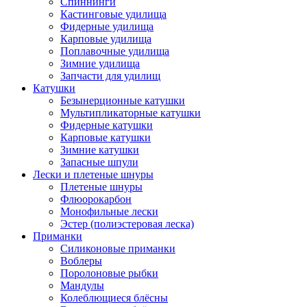
Спиннинги
Кастинговые удилища
Фидерные удилища
Карповые удилища
Поплавочные удилища
Зимние удилища
Запчасти для удилищ
Катушки
Безынерционные катушки
Мультипликаторные катушки
Фидерные катушки
Карповые катушки
Зимние катушки
Запасные шпули
Лески и плетеные шнуры
Плетеные шнуры
Флюорокарбон
Монофильные лески
Эстер (полиэстеровая леска)
Приманки
Силиконовые приманки
Воблеры
Поролоновые рыбки
Мандулы
Колеблющиеся блёсны