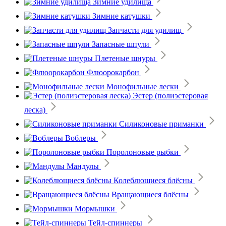
Зимние удилища
Зимние катушки
Запчасти для удилищ
Запасные шпули
Плетеные шнуры
Флюорокарбон
Монофильные лески
Эстер (полиэстеровая
леска)
Силиконовые приманки
Воблеры
Поролоновые рыбки
Мандулы
Колеблющиеся блёсны
Вращающиеся блёсны
Мормышки
Тейл-спиннеры