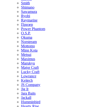
Smith
Shimano
Sawamura
Ryobi
Raymarine
Призер
Power Phantom
O.S.P.
Okuma
Norstream
Mottomo
Minn Kota
Metsui
Maximus
Marukyu
Major Craft
Lucky Craft
Lowrance
Keitech
JS Company
Jig It
Jara Baits
Jackall
Humminbird
Hearty Rise