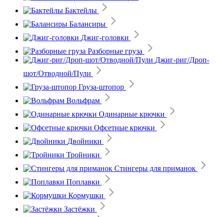
Бактейлы
Балансиры
Джиг-головки
Разборные груза
Джиг-риг/Дроп-
шот/Отводной/Пули
Груза-штопор
Вольфрам
Одинарные крючки
Офсетные крючки
Двойники
Тройники
Стингеры для приманок
Поплавки
Кормушки
Застёжки