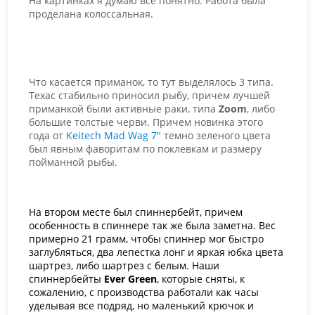
На картинках я думаю все понятно. Работа была
проделана колоссальная.
Что касается приманок, то тут выделялось 3 типа.
Техас стабильно приносил рыбу, причем лучшей
приманкой были активные раки, типа
Zoom
, либо
большие толстые черви. Причем новинка этого
года от
Keitech
Mad
Wag
7"
темно зеленого цвета
был явным фаворитам по поклевкам и размеру
пойманной рыбы.
На втором месте был спиннербейт, причем
особенность в спиннере так же была заметна. Вес
примерно 21 грамм, чтобы спиннер мог быстро
заглубляться, два лепестка лонг и яркая юбка цвета
шартрез, либо шартрез с белым. Наши
спиннербейты
Ever
Green
, которые сняты, к
сожалению, с производства работали как часы
уделывая все подряд, но маленький крючок и