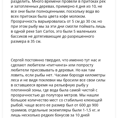
разделить. Много времени провели в притоках рек
и затопленных деревах, примерно 4 дня из 10, не
все они были полноценными, поскольку вода во
всех притоках была цвета кофе молоком.
Прозрачность варьировалась от 5 см до 30 см, но
при этом рыбу мы за эти дни смогли поймать лишь
в одной реке
San
Carlos
, это были 5 маленьких
бассиков не дотягивающие до разрешенного
размера в 35 см.
Сергей постоянно твердил, что именно тут нас и
сделают любители «питчинга» или попросту
любители присовывать в деревья. Но как там
ловить, если рыбы нет. Часами бороздя километры
леса и не видя поклевки мы бросили все свои силы
в оставшееся время на рельефную рыбу у
плотинной зоны, где вода была самой чистой с
прозрачностью до полутора метров. Мы нашли
большое количество мест со стабильно клюющей
рыбой, чаще всего ее размер был от 600 до 900
граммов, отдельные экземпляры были 1-1,5 кг, и
лишь несколько редких бонусов за 10 дней