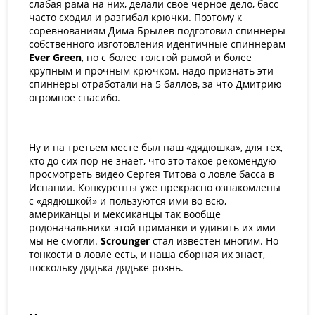
слабая рама на них, делали свое черное дело, басс
часто сходил и разгибал крючки. Поэтому к
соревнованиям Дима Брылев подготовил спиннеры
собственного изготовления идентичные спиннерам
Ever
Green
, но с более толстой рамой и более
крупным и прочным крючком. надо признать эти
спиннеры отработали на 5 баллов, за что Дмитрию
огромное спасибо.
Ну и на третьем месте был наш «дядюшка», для тех,
кто до сих пор не знает, что это такое рекомендую
просмотреть видео Сергея Титова о ловле басса в
Испании. Конкуренты уже прекрасно ознакомлены
с «дядюшкой» и пользуются ими во всю,
американцы и мексиканцы так вообще
родоначальники этой приманки и удивить их ими
мы не смогли.
Scrounger
стал известен многим. Но
тонкости в ловле есть, и наша сборная их знает,
поскольку дядька дядьке рознь.