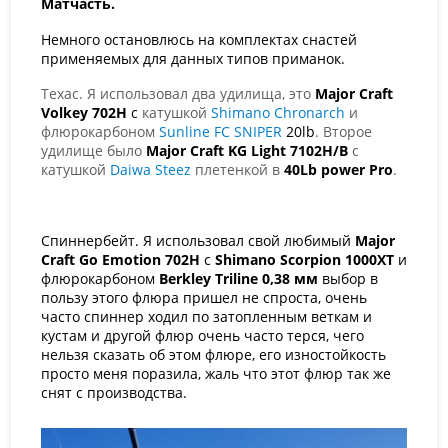
Матчасть.
Немного остановлюсь на комплектах снастей
применяемых для данных типов приманок.
Техас. Я использовал два удилища, это
Major
Craft
Volkey
702
H
c
катушкой
Shimano
Chronarch
и
флюрокарбоном
Sunline FC SNIPER
20
lb
. Второе
удилище было
Major
Craft
KG
Light
7102Н/В
с
катушкой
Daiwa
Steez
плетенкой в
40
Lb
power
Pro
.
Спиннербейт. Я использовал свой любимый
Major
Craft
Go
Emotion
702
H
c
Shimano
Scorpion
1000
XT
и
флюрокарбоном
Berkley
Triline
0,38 мм
выбор в
пользу этого флюра пришел не спроста, очень
часто спиннер ходил по затопленным веткам и
кустам и другой флюр очень часто терся, чего
нельзя сказать об этом флюре, его изностойкость
просто меня поразила, жаль что этот флюр так же
снят с производства.