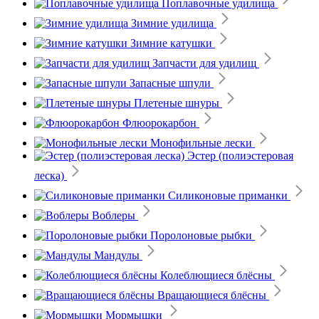
Поплавочные удилища
Зимние удилища
Зимние катушки
Запчасти для удилищ
Запасные шпули
Плетеные шнуры
Флюорокарбон
Монофильные лески
Эстер (полиэстеровая
леска)
Силиконовые приманки
Воблеры
Поролоновые рыбки
Мандулы
Колеблющиеся блёсны
Вращающиеся блёсны
Мормышки