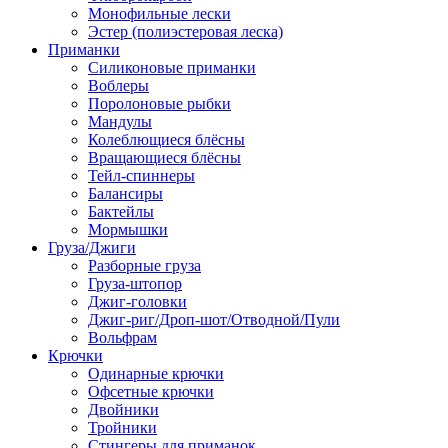
Монофильные лески
Эстер (полиэстеровая леска)
Приманки
Силиконовые приманки
Воблеры
Поролоновые рыбки
Мандулы
Колеблющиеся блёсны
Вращающиеся блёсны
Тейл-спиннеры
Балансиры
Бактейлы
Мормышки
Груза/Джиги
Разборные груза
Груза-штопор
Джиг-головки
Джиг-риг/Дроп-шот/Отводной/Пули
Вольфрам
Крючки
Одинарные крючки
Офсетные крючки
Двойники
Тройники
Стингеры для приманок