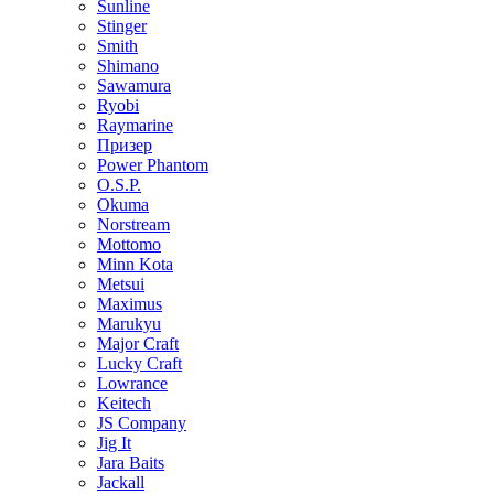
Sunline
Stinger
Smith
Shimano
Sawamura
Ryobi
Raymarine
Призер
Power Phantom
O.S.P.
Okuma
Norstream
Mottomo
Minn Kota
Metsui
Maximus
Marukyu
Major Craft
Lucky Craft
Lowrance
Keitech
JS Company
Jig It
Jara Baits
Jackall