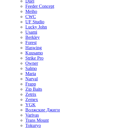
Duel
Feeder Concept
Meiho
CWC
UF Studio
Lucky John
Usami
Berkley
Forest
Haswing
Kuusamo
Strike Pro
Owner
Salmo
Maria
Narval
Frapp
Zip Baits
Zetrix
Zemex
YGK
Волжские Джиги
Varivas
Trans Mount
Tokuryo