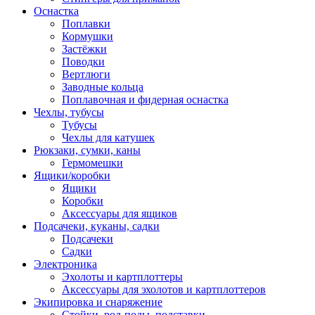
Оснастка
Поплавки
Кормушки
Застёжки
Поводки
Вертлюги
Заводные кольца
Поплавочная и фидерная оснастка
Чехлы, тубусы
Тубусы
Чехлы для катушек
Рюкзаки, сумки, каны
Гермомешки
Ящики/коробки
Ящики
Коробки
Аксессуары для ящиков
Подсачеки, куканы, садки
Подсачеки
Садки
Электроника
Эхолоты и картплоттеры
Аксессуары для эхолотов и картплоттеров
Экипировка и снаряжение
Стойки, род-поды, подставки