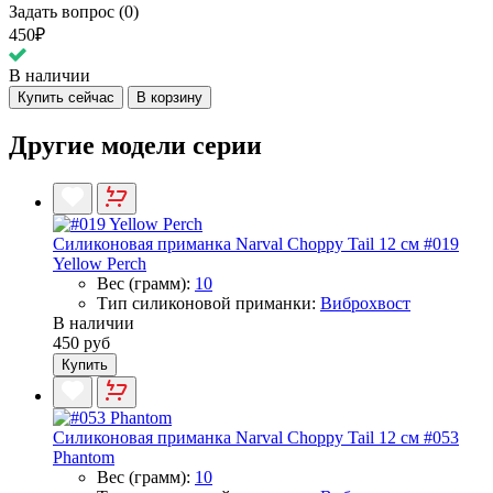
Задать вопрос (0)
450₽
В наличии
Купить сейчас
В корзину
Другие модели серии
Силиконовая приманка Narval Choppy Tail 12 см #019
Yellow Perch
Вес (грамм):
10
Тип силиконовой приманки:
Виброхвост
В наличии
450 руб
Купить
Силиконовая приманка Narval Choppy Tail 12 см #053
Phantom
Вес (грамм):
10