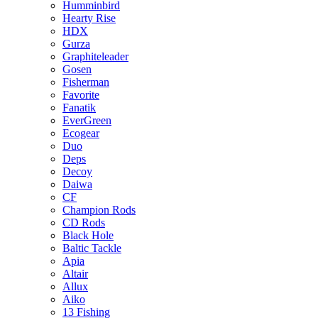
Humminbird
Hearty Rise
HDX
Gurza
Graphiteleader
Gosen
Fisherman
Favorite
Fanatik
EverGreen
Ecogear
Duo
Deps
Decoy
Daiwa
CF
Champion Rods
CD Rods
Black Hole
Baltic Tackle
Apia
Altair
Allux
Aiko
13 Fishing