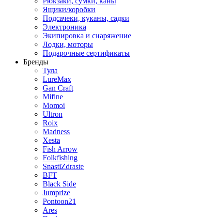
Рюкзаки, сумки, каны
Ящики/коробки
Подсачеки, куканы, садки
Электроника
Экипировка и снаряжение
Лодки, моторы
Подарочные сертификаты
Бренды
Тула
LureMax
Gan Craft
Mifine
Momoi
Ultron
Roix
Madness
Xesta
Fish Arrow
Folkfishing
SnastiZdraste
BFT
Black Side
Jumprize
Pontoon21
Ares