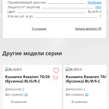
Применяемый крючок
Тройник
Защита от зацепов
Нет
Цвет
BL/S/R-S
Кол-во шт. в уп.
1
Задать вопрос (0)
0 отзывов
Другие модели серии
Kuusamo Rasanen 70/20
Kuusamo Rasanen 70/2
(бусинка) BL/G/R-C
(бусинка) BL/R/S-C
Длина (см):
7
Длина (см):
7
Вес (грамм):
20
Вес (грамм):
20
В наличии
В наличии